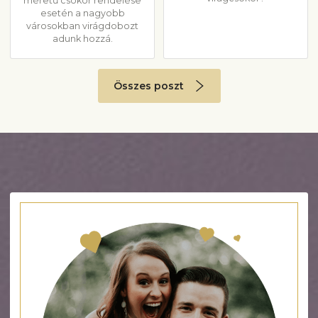
méretű csokor rendelése
esetén a nagyobb
városokban virágdobozt
adunk hozzá.
Összes poszt