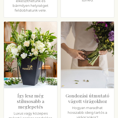
színed.
elkészíthetünk és
bármilyen helyiséget
feldobhatunk vele.
Így lesz még
Gondozási útmutató
stílusosabb a
vágott virágokhoz
meglepetés
Hogyan maradhat
hosszabb ideig tartós a
Luxus vagy közepes
virágcsokor?