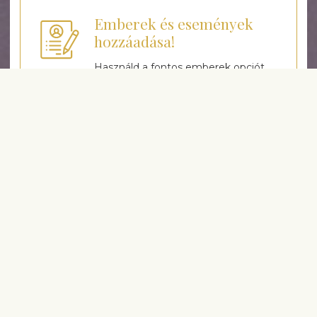
Emberek és események
hozzáadása!
Használd a fontos emberek opciót
az Emlékeztető szolgáltatáson
keresztül és válaszd ki a hozzáadni
kívánt tételeket a megrendelési
történetből.
Tanácsot adunk a virágok
kiválasztásához
Virágkötőink minden alkalomra
javasolnak csokrokat, így időt
takaríthat meg.
Kedvezőbb árak