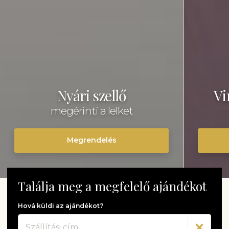
Nyári szellő
Vi
megérinti a lelket
Megrendelés
Találja meg a megfelelő ajándékot
Hová küldi az ajándékot?
Cím