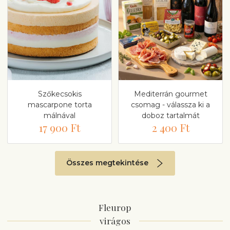
Szőkecsokis
Mediterrán gourmet
mascarpone torta
csomag - válassza ki a
málnával
doboz tartalmát
17 900 Ft
2 400 Ft
Összes megtekintése
Fleurop
virágos