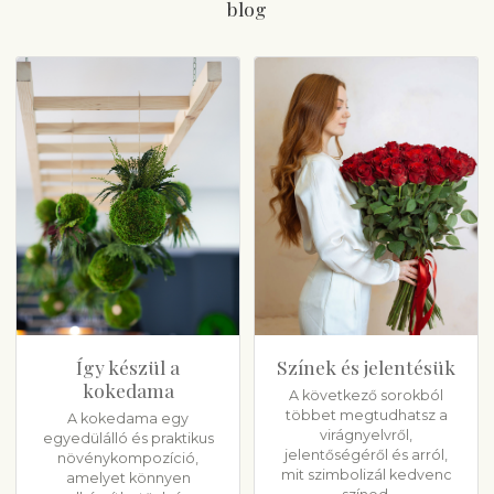
blog
Így készül a
Színek és jelentésük
kokedama
A következő sorokból
többet megtudhatsz a
A kokedama egy
virágnyelvről,
egyedülálló és praktikus
jelentőségéről és arról,
növénykompozíció,
mit szimbolizál kedvenc
amelyet könnyen