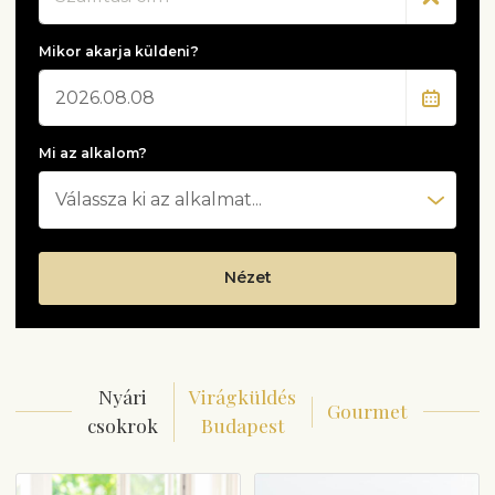
Mikor akarja küldeni?
Dátum
Mi az alkalom?
Nézet
Nyári
Virágküldés
Gourmet
csokrok
Budapest