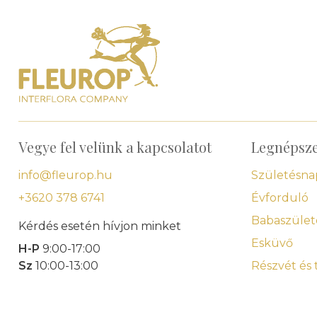
Vegye fel velünk a kapcsolatot
Legnépsz
info@fleurop.hu
Születésna
+3620 378 6741
Évforduló
Babaszület
Kérdés esetén hívjon minket
Esküvő
H-P
9:00-17:00
Sz
10:00-13:00
Részvét és