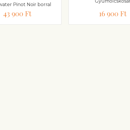
Gyümölcskosá
ater Pinot Noir borral
43 900 Ft
16 900 Ft