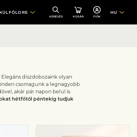
 KÜLFÖLDRE
HU
KERESÉS
KOSÁR
FIÓK
. Elegáns díszdobozaink olyan
 Minden csomagunk a legnagyobb
vel, akár pár napon belül is.
kat hétfőtől péntekig tudjuk