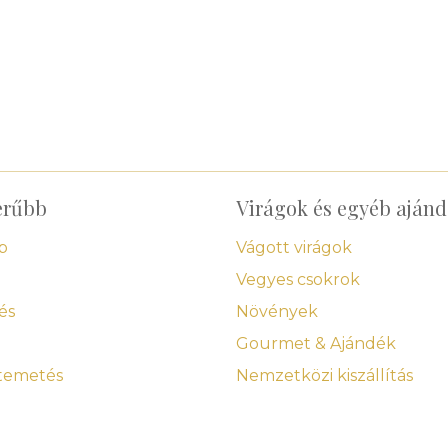
erűbb
Virágok és egyéb aján
p
Vágott virágok
Vegyes csokrok
és
Növények
Gourmet & Ajándék
 temetés
Nemzetközi kiszállítás