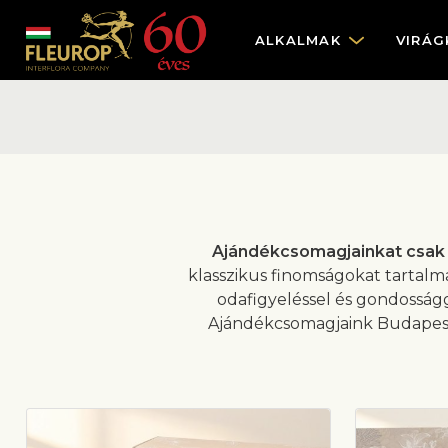
ALKALMAK
VIRÁG
Ajándékcsomagjainkat csak B
klasszikus finomságokat tarta
odafigyeléssel és gondosságg
Ajándékcsomagjaink Budapest