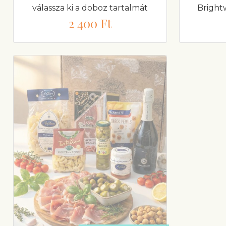
válassza ki a doboz tartalmát
Brightw
2 400 Ft