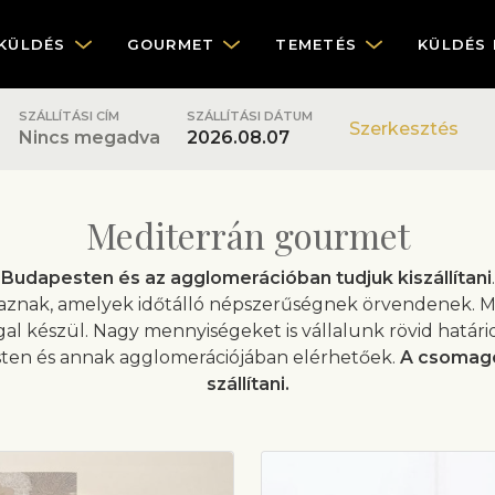
KÜLDÉS
GOURMET
TEMETÉS
KÜLDÉS
SZÁLLÍTÁSI CÍM
SZÁLLÍTÁSI DÁTUM
Szerkesztés
Nincs megadva
2026.08.07
Mediterrán gourmet
udapesten és az agglomerációban tudjuk kiszállítani
lmaznak, amelyek időtálló népszerűségnek örvendenek.
al készül. Nagy mennyiségeket is vállalunk rövid határidő
en és annak agglomerációjában elérhetőek.
A csomago
szállítani.