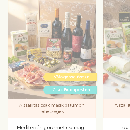
Válogassa össze
Csak Budapesten
A szállítás csak másik dátumon
A száll
lehetséges
Mediterrán gourmet csomag -
Lux