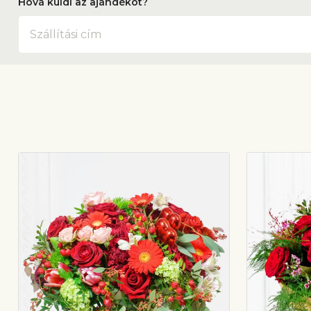
Hová küldi az ajándékot?
Cím