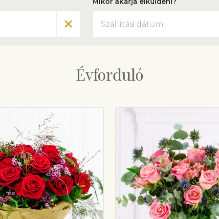
Mikor akarja elküldeni?
Dátum
Évforduló