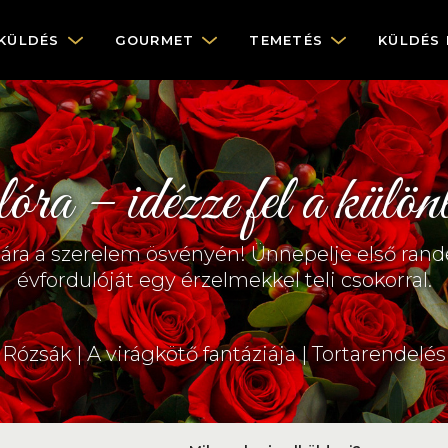
KÜLDÉS
GOURMET
TEMETÉS
KÜLDÉS
ra – idézze fel a különl
ára a szerelem ösvényén! Ünnepelje első randev
évfordulóját egy érzelmekkel teli csokorral.
Rózsák
|
A virágkötő fantáziája
|
Tortarendelés