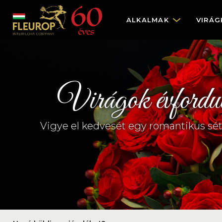
ALKALMAK
VIRÁG
Virágok évforduló
Vigye el kedvesét egy romantikus sét