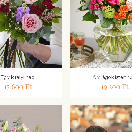
Egy királyi nap
A virágok istennő
17 600 Ft
19 200 Ft