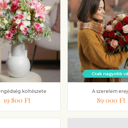
Csak nagyobb v
engédség költészete
A szerelem erej
19 800 Ft
89 000 Ft