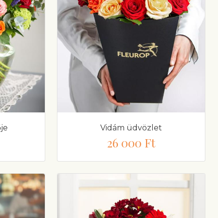
je
Vidám üdvözlet
26 000 Ft