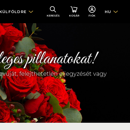
 KÜLFÖLDRE
HU
KERESÉS
KOSÁR
FIÓK
eges pillanatokat!
úját, felejthetetlen eljegyzését vagy