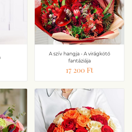
A szív hangja - A virágkötő
m
fantáziája
17 200 Ft