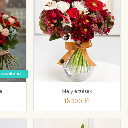
árosokban
e
Mély érzések
18 100 Ft