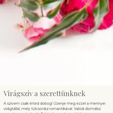
Virágszív a szerettünknek
A szívem csak érted dobog! Üzenje meg ezzel a mennyei
virágtállal, mely túlcsordul romantikával. Valódi álomdísz