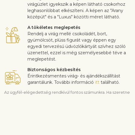
virágüzlet igyekszik a képen látható csokorhoz
leghasonlóbbat elkészíteni. A képen az "Arany
középút" és a "Luxus" közötti méret látható.
A tökéletes meglepetés
Rendelj a virág mellé csokoládét, bort,
gyümölcsöt, plüss figurát vagy éppen egy
egyedi tervezésű üdvözlőkártyát szívhez szóló
üzenettel, ezzel is még személyesebbé téve a
meglepetést.
Biztonságos kézbesítés
Érintkezésmentes virág- és ajándékszállítást
garantálunk. További információ
itt
található.
Az ügyfél-elégedettség rendkívül fontos számunkra. Ha szeretne
a csokor összetételén változtatni, akkor legyen szíves ezt a
rendelés folyamán a “Megjegyzések” mezőben jelezni nekünk. A
virágok minőségével kapcsolatos panaszokat a kézbesítéstől
számított 3 napon belül fogadjuk el. A virágok minőségével
kapcsolatos panaszokat a kézbesítéstől számított 3 napon belül
fogadjuk el.