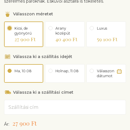
szerelmes pároknak. Esküvői asztalra is tökéletes.
Válasszon méretet
Kicsi, de
Arany
Luxus
gyönyörű
középút
27 900 Ft
40 400 Ft
59 100 Ft
Válassza ki a szállítás idejét
Ma, 10.08
Holnap, 11.08
Válasszon
dátumot
Válassza ki a szállítási címet
Cím
27 900 Ft
Ár: