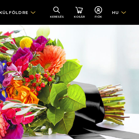
 KÜLFÖLDRE
HU
KERESÉS
KOSÁR
FIÓK