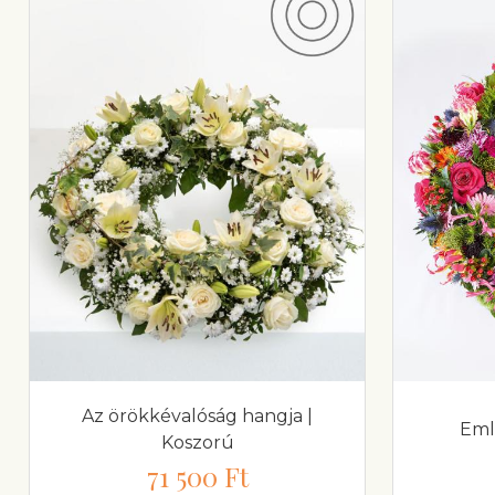
Az örökkévalóság hangja |
Eml
Koszorú
71 500 Ft