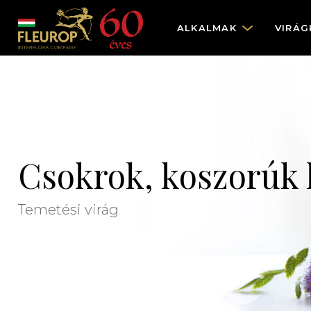
ALKALMAK
VIRÁG
Csokrok, koszorúk 
Temetési virág