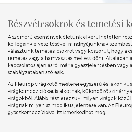
Részvétcsokrok és temetési 
A szomorú események életünk elkerülhetetlen részei
kollégáink elveszítésével mindnyájunknak szembesü
választunk temetési csokrot vagy koszorút, hogy a 
temetés vagy a hamvasztás mellett dönt. Általában 
kapcsolatos ajánlásról már a gyászjelentésben vagy 
szabályzatában szó esik.
Az Fleurop virágkötő mesterei egyszerű és lakoniku
virágkompozíciókat is alkotnak, különböző színárny
virágokból. Alább részletezzük, milyen virágok közül 
virágnak milyen szimbolikus jelentése van. Az Fleuro
gyászkompozícióival itt ismerkedhet meg.