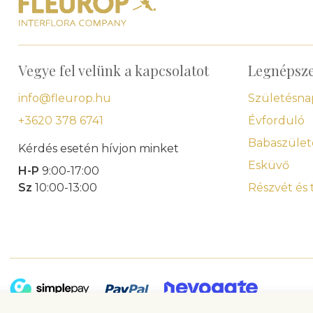
Vegye fel velünk a kapcsolatot
Legnépsz
info@fleurop.hu
Születésna
+3620 378 6741
Évforduló
Babaszület
Kérdés esetén hívjon minket
Esküvő
H-P
9:00-17:00
Sz
10:00-13:00
Részvét és