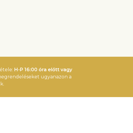
étele:
H-P 16:00 óra előtt vagy
 megrendeléseket ugyanazon a
k.