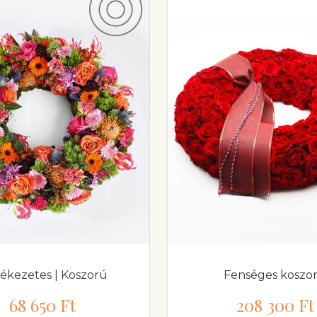
ékezetes | Koszorú
Fenséges koszo
68 650 Ft
208 300 Ft