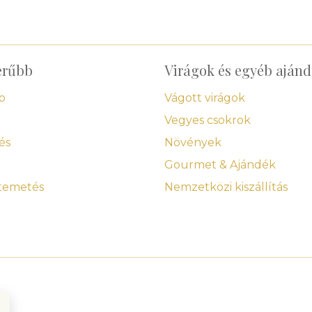
erűbb
Virágok és egyéb aján
p
Vágott virágok
Vegyes csokrok
és
Növények
Gourmet & Ajándék
 temetés
Nemzetközi kiszállítás