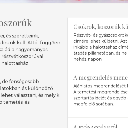
koszorúk
Csokrok, koszorúk k
Részvét- és gyászcsokroka
, és szeretteink,
címére lehet küldetni. Azt
lnünk kell. Attól függően
inkább a halottasház cím
család a hagyományos
átadás pillanatában, és ne
a részvétkoszorúval
nehéz napon.
a halottasház
A megrendelés mene
s, de fenségesebb
Ajánlatos megrendelését 
alatokban és különböző
A temetési megrendeléseket 
lehet választani, és melyik
szertartás idejét és egyéb
p temetési és
megfelelő sorában.
A gyászszalagról