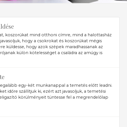
üldése
t, koszorúkat mind otthoni címre, mind a halottasház
 javasoljuk, hogy a csokrokat és koszorúkat mégis
ére küldesse, hogy azok szépek maradhassanak az
 rójanak külön kötelességet a családra az amúgy is
te
legalább egy-két munkanappal a temetés előtt leadni.
időre szállítjuk ki, ezért azt javasoljuk, a temetési
 eligazító körülményeit tüntesse fel a megrendelőlap