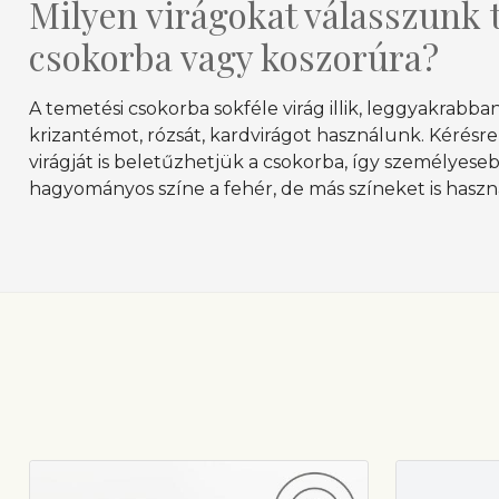
Milyen virágokat válasszunk 
csokorba vagy koszorúra?
A temetési csokorba sokféle virág illik, leggyakrabban
krizantémot, rózsát, kardvirágot használunk. Kérésr
virágját is beletűzhetjük a csokorba, így személyese
hagyományos színe a fehér, de más színeket is hasz