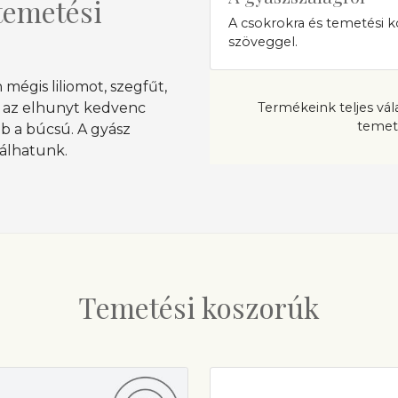
temetési
A csokrokra és temetési k
szöveggel.
 mégis liliomot, szegfűt,
e az elhunyt kedvenc
Termékeink teljes vá
temet
bb a búcsú. A gyász
nálhatunk.
Temetési koszorúk