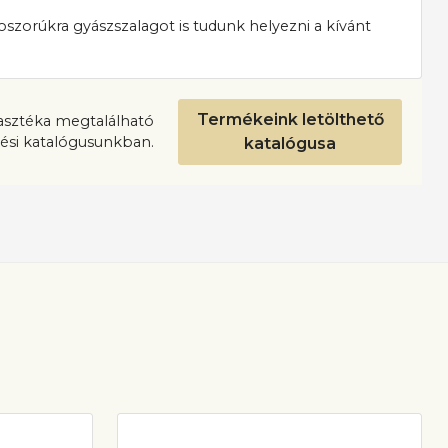
oszorúkra gyászszalagot is tudunk helyezni a kívánt
Termékeink letölthető
lasztéka megtalálható
ési katalógusunkban.
katalógusa