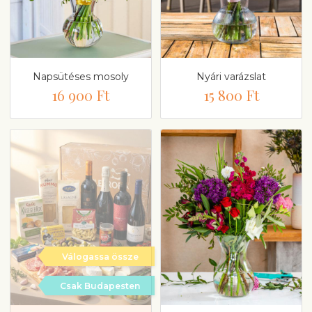
Napsütéses mosoly
Nyári varázslat
16 900 Ft
15 800 Ft
Válogassa össze
Csak Budapesten