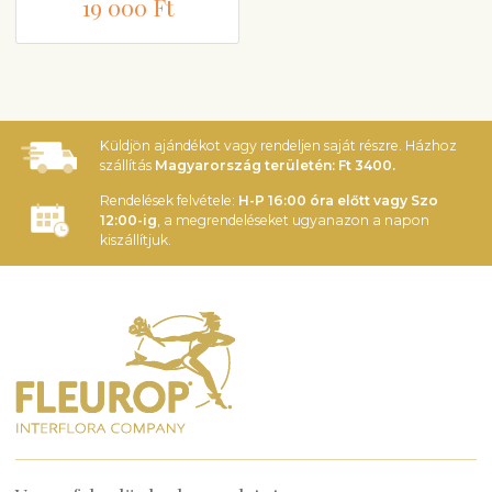
19 000 Ft
Küldjön ajándékot vagy rendeljen saját részre. Házhoz
szállítás
Magyarország területén: Ft 3400.
Rendelések felvétele:
H-P 16:00 óra előtt vagy Szo
12:00-ig
, a megrendeléseket ugyanazon a napon
kiszállítjuk.