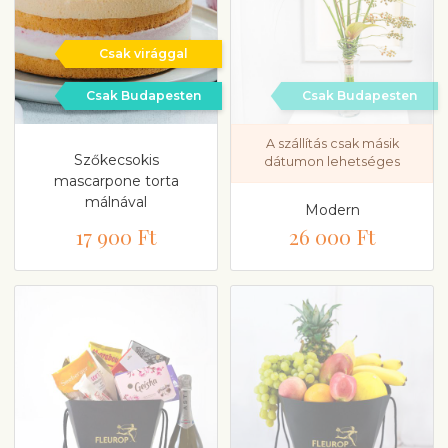
Csak virággal
Csak Budapesten
Csak Budapesten
A szállítás csak másik
Szőkecsokis
dátumon lehetséges
mascarpone torta
málnával
Modern
17 900 Ft
26 000 Ft