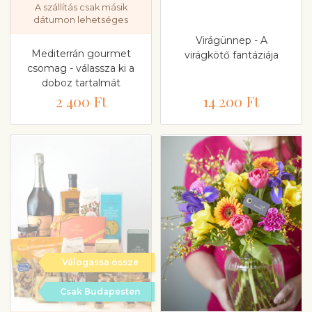
A szállítás csak másik
dátumon lehetséges
Virágünnep - A
Mediterrán gourmet
virágkötő fantáziája
csomag - válassza ki a
doboz tartalmát
2 400 Ft
14 200 Ft
Válogassa össze
Csak Budapesten