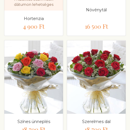
dátumon lehetséges
Növénytál
Hortenzia
4 900 Ft
16 500 Ft
Színes ünneplés
Szerelmes dal
18 700 Ft
18 700 Ft