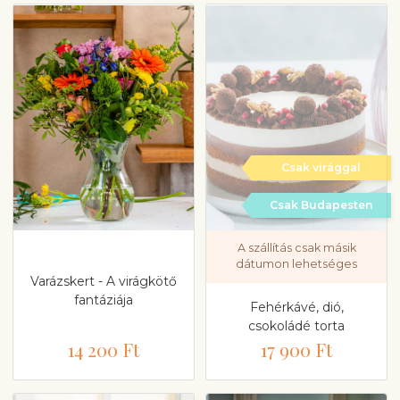
Csak virággal
Csak Budapesten
A szállítás csak másik
dátumon lehetséges
Varázskert - A virágkötő
fantáziája
Fehérkávé, dió,
csokoládé torta
14 200 Ft
17 900 Ft