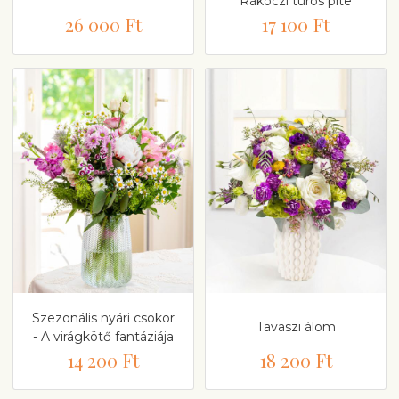
Rákóczi túrós pite
26 000 Ft
17 100 Ft
Szezonális nyári csokor
Tavaszi álom
- A virágkötő fantáziája
14 200 Ft
18 200 Ft