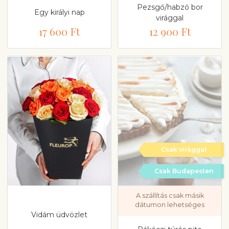
Pezsgő/habzó bor
Egy királyi nap
virággal
17 600 Ft
12 900 Ft
Csak virággal
Csak Budapesten
A szállítás csak másik
dátumon lehetséges
Vidám üdvözlet