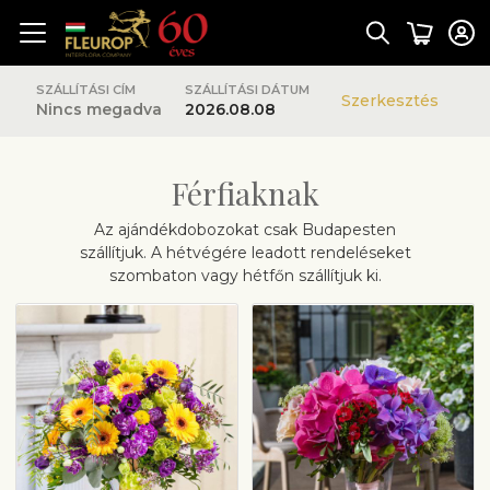
SZÁLLÍTÁSI CÍM
SZÁLLÍTÁSI DÁTUM
Szerkesztés
Nincs megadva
2026.08.08
Férfiaknak
Az ajándékdobozokat csak Budapesten
szállítjuk. A hétvégére leadott rendeléseket
szombaton vagy hétfőn szállítjuk ki.