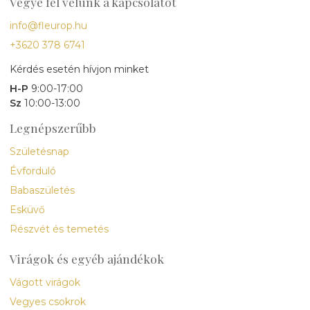
Vegye fel velünk a kapcsolatot
info@fleurop.hu
+3620 378 6741
Kérdés esetén hívjon minket
H-P
9:00-17:00
Sz
10:00-13:00
Legnépszerűbb
Születésnap
Évforduló
Babaszületés
Esküvő
Részvét és temetés
Virágok és egyéb ajándékok
Vágott virágok
Vegyes csokrok