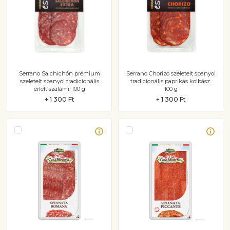
Serrano Salchichón prémium
Serrano Chorizo szeletelt spanyol
szeletelt spanyol tradicionális
tradicionális paprikás kolbász.
érlelt szalámi. 100 g
100 g
+ 1 300 Ft
+ 1 300 Ft