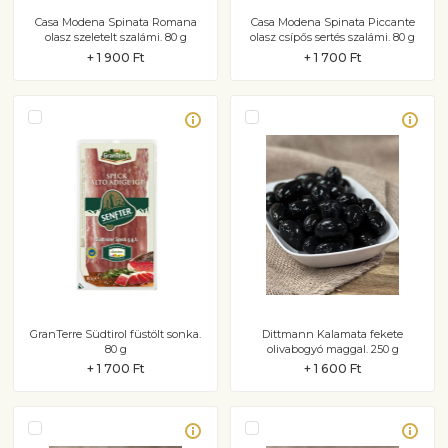
Casa Modena Spinata Romana
Casa Modena Spinata Piccante
olasz szeletelt szalámi. 80 g
olasz csípős sertés szalámi. 80 g
+ 1 900 Ft
+ 1 700 Ft
GranTerre Südtirol füstölt sonka.
Dittmann Kalamata fekete
80 g
olivabogyó maggal. 250 g
+ 1 700 Ft
+ 1 600 Ft