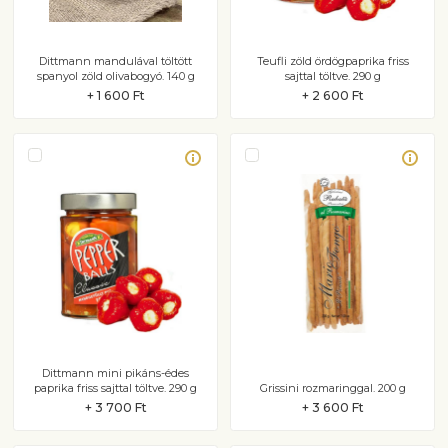
Dittmann mandulával töltött
Teufli zöld ördögpaprika friss
spanyol zöld olivabogyó. 140 g
sajttal töltve. 290 g
+ 1 600 Ft
+ 2 600 Ft
Dittmann mini pikáns-édes
paprika friss sajttal töltve. 290 g
Grissini rozmaringgal. 200 g
+ 3 700 Ft
+ 3 600 Ft