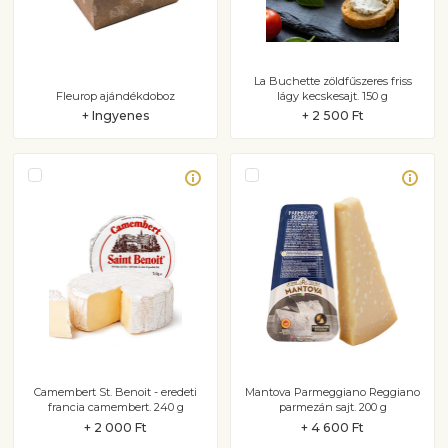
La Buchette zöldfűszeres friss
Fleurop ajándékdoboz
lágy kecskesajt. 150 g
+ Ingyenes
+ 2 500 Ft
Camembert St. Benoit - eredeti
Mantova Parmeggiano Reggiano
francia camembert. 240 g
parmezán sajt. 200 g
+ 2 000 Ft
+ 4 600 Ft