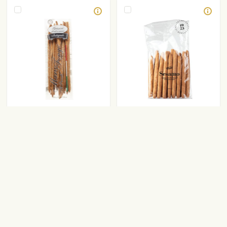
Viani Sesamo mini grissini
Teljes kiőrlésű grissini. 200 g
szezámaggal. 100g
+ 4 600 Ft
+ 2 900 Ft