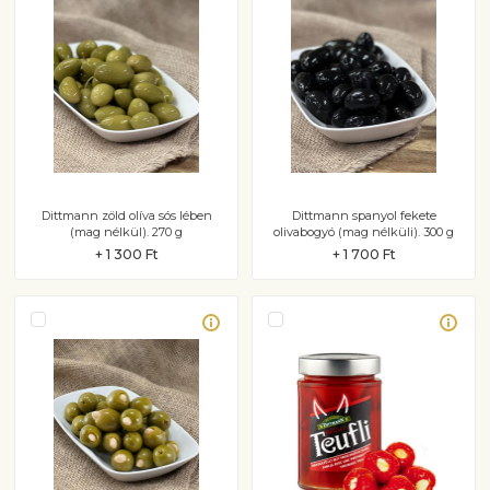
Dittmann zöld olíva sós lében
Dittmann spanyol fekete
(mag nélkül). 270 g
olivabogyó (mag nélküli). 300 g
+ 1 300 Ft
+ 1 700 Ft