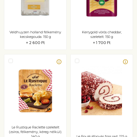
Veldhuyzen holland félkemény
Kerrygold vörös cheddar,
kecskegouda. 150 g
szeletelt. 150 g
+ 2 600 Ft
+ 1 700 Ft
Le Rustique Raclette szeletelt
(zsíros, félkemény, kéreg nélkül).
140 g
Le Roulé áfonyás friss sajt. 125 g