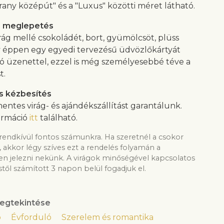
rany középút" és a "Luxus" közötti méret látható.
s meglepetés
rág mellé csokoládét, bort, gyümölcsöt, plüss
y éppen egy egyedi tervezésű üdvözlőkártyát
ló üzenettel, ezzel is még személyesebbé téve a
t.
s kézbesítés
entes virág- és ajándékszállítást garantálunk.
ormáció
itt
található.
rendkívül fontos számunkra. Ha szeretnél a csokor
, akkor légy szíves ezt a rendelés folyamán a
 jelezni nekünk. A virágok minőségével kapcsolatos
től számított 3 napon belül fogadjuk el.
egtekintése
p
Évforduló
Szerelem és romantika