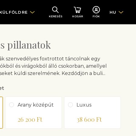
 KÜLFÖLDRE
HU
KERESÉS
KOSÁR
FIÓK
s pillanatok
sák szenvedélyes foxtrottot táncolnak egy
kból és virágokból álló csokorban, amellyel
seket küldi szerelmének. Kezdődjön a buli...
et
Arany középút
Luxus
26 200 Ft
38 600 Ft