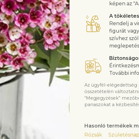
képen az "A
A tökélete
Rendelj a vi
figurát vag
szívhez szó
meglepetés
Biztonságo
Érintkezésm
További inf
Az ügyfél-elégedettség 
összetételén változtatni
“Megjegyzések” mezőben
panaszokat a kézbesítés
Hasonló termékek m
Rózsák
Születésna