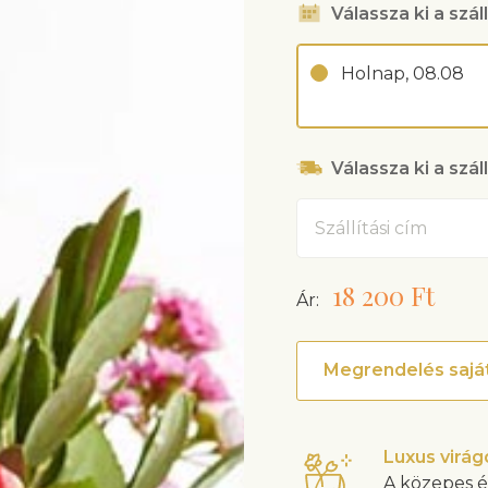
Válassza ki a száll
Holnap, 08.08
Válassza ki a szál
Cím
18 200 Ft
Ár:
Megrendelés saját
Luxus virá
A közepes é