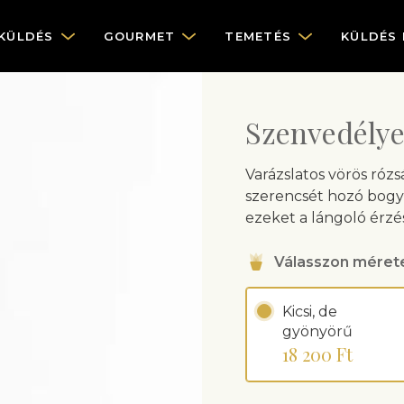
KÜLDÉS
GOURMET
TEMETÉS
KÜLDÉS
Szenvedélye
Varázslatos vörös róz
szerencsét hozó bogyó
ezeket a lángoló érzé
Válasszon méret
Kicsi, de
gyönyörű
18 200 Ft