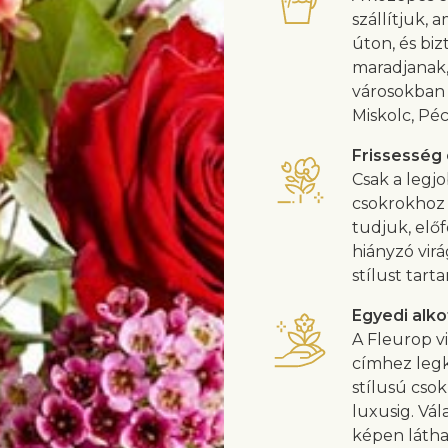
szállítjuk, 
úton, és biz
maradjanak,
városokban 
Miskolc, Pé
Frissesség
Csak a legjo
csokrokhoz 
tudjuk, előf
hiányzó vir
stílust tarta
Egyedi alko
A Fleurop vi
címhez legk
stílusú cso
luxusig. Vál
képen látha