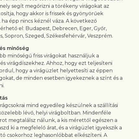
amely segít megőrizni a törékeny virágokat az
tosítja, hogy akkor is frissek és gyönyörűek
 ha épp nincs kéznél váza. A következő
érhető el: Budapest, Debrecen, Eger, Győr,
cs, Sopron, Szeged, Székesfehérvár, Veszprém.
 és minőség
bb minőségű friss virágokat használjuk a
és virágdíszekhez. Ahhoz, hogy ezt teljesíteni
ordul, hogy a virágüzlet helyettesíti az éppen
ágokat, de minden esetben igyekeznek a színt és a
ni.
tás
rágcsokrai mind egyedileg készülnek a szállítási
özelebb lévő, helyi virágboltban. Mindenféle
krot megtalálsz nálunk, a kis mérettől egészen a
aszd ki a megfelelő árat, és a virágüzlet igyekszik a
tó csokorhoz leghasonlóbbat elkészíteni. A