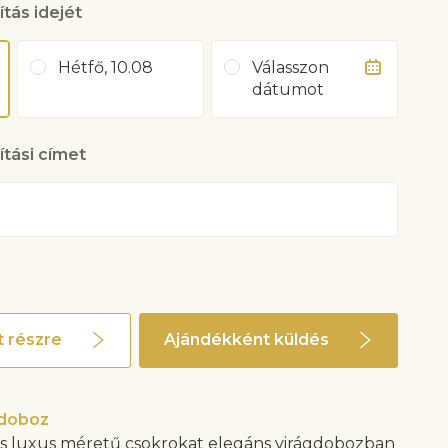
ítás idejét
Hétfő, 10.08
Válasszon
dátumot
lítási címet
 részre
Ajándékként küldés
gdoboz
s luxus méretű csokrokat elegáns virágdobozban