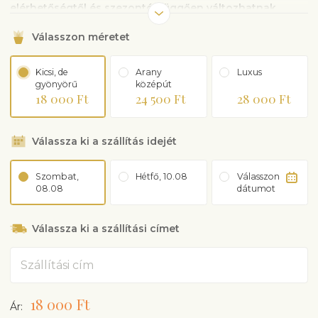
elérhetőségtől és szezontól függően változhatnak.
Válasszon méretet
Kicsi, de
Arany
Luxus
gyönyörű
középút
18 000 Ft
24 500 Ft
28 000 Ft
Válassza ki a szállítás idejét
Szombat,
Hétfő, 10.08
Válasszon
08.08
dátumot
Válassza ki a szállítási címet
Cím
18 000 Ft
Ár: