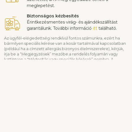
meglepetést.
Biztonságos kézbesítés
Érintkezésmentes virág- és ajándékszállítást
garantálunk. További információ
itt
található.
Az ügyfél-elégedettség rendkívül fontos számunkra, ezért ha
bármilyen speciális kérése van a kosár tartalmával kapcsolatban
(például ha a címzett allergiás bizonyos élelmiszerekre), kérjük,
írja be a “Megjegyzések” mezőbe a rendelés folyamán vagy
kattintson a "Módosítás vagy speciális kérések” gombra. A
virágüzlet figyelembe veszi ezeket a rendelkezésre álló összeg
függvényében. A termékek minőségével kapcsolatos
panaszokat 3 napig áll módunkban elfogadni.
Hasonló termékek megtekintése
Gourmet
Gyümölcskosár
Ajándékkosár
Köszönet
Férfiaknak
Virágküldés Budapest
Ajándékcsomagok
Szállítási információ