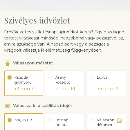
Szívélyes üdvözlet
Emlékezetes születésnapi ajándékot keres? Egy gazdagon
telített virágkosár minőségi habzóborral vagy pezsgővel az,
amire szüksége van. A habzó bort vagy a pezsgőt a
virágbolt választja ki elérhetőség függvényében.
Válasszon méretet
Kicsi, de
Arany
Luxus
gyönyörű
középút
18 000 Ft
21 700 Ft
29 000 Ft
Válassza ki a szállítás idejét
Ma, 07.08
Holnap,
Válasszon
08.08
dátumot