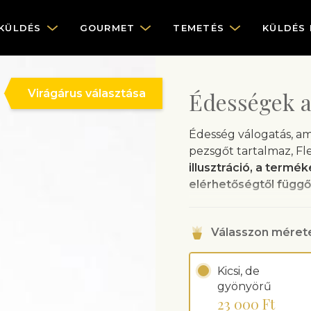
KÜLDÉS
GOURMET
TEMETÉS
KÜLDÉS
Virágárus választása
Édességek 
Édesség válogatás, am
pezsgőt tartalmaz, F
illusztráció, a termék
elérhetőségtől függő
A virágüzlet kiszállítá
A termék megrendelés
Válasszon méret
18 éves.
Kicsi, de
gyönyörű
23 000 Ft