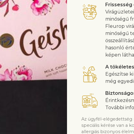
Frissesség
Virágüzlete
minőségű fri
Fleurop virá
minőségű te
összeállítás
hasonló ért
képen látha
A tökélete
Egészítse k
még egyedib
Biztonságo
Érintkezésm
További inf
Az ügyfél-elégedettség 
speciális kérése van a k
allergiás bizonyos élelm