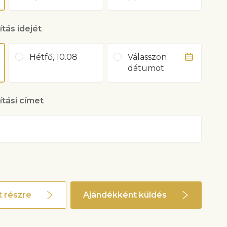
ítás idejét
Hétfő, 10.08
Válasszon
dátumot
lítási címet
 részre
Ajándékként küldés