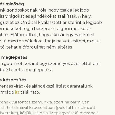
 és minőség
ink gondoskodnak róla, hogy csak a legjobb
ss virágokat és ajándékokat szállítsák. A helyi
güzlet az Ön által kiválasztott ár szerint a legjobb
rmékeket fogja beszerezni a gourmet kosár
ához. Előfordulhat, hogy a kosár egyes elemeit
ékű más termékekkel fogja helyettesíteni, mint a
tó, tehát előfordulhat némi eltérés.
s meglepetés
i a gourmet kosarat egy személyes üzenettel, ami
bé teheti a meglepetést.
s kézbesítés
entes virág- és ajándékszállítást garantálunk.
ormáció
itt
található.
rendkívül fontos számunkra, ezért ha bármilyen
osár tartalmával kapcsolatban (például ha a címzett
iszerekre), kérjük, írja be a “Megjegyzések” mezőbe a