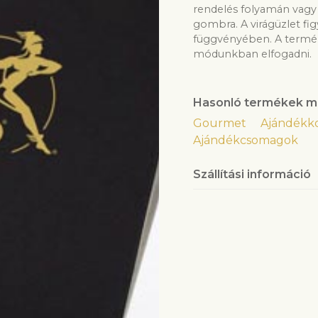
rendelés folyamán vagy 
gombra. A virágüzlet fi
függvényében. A termék
módunkban elfogadni.
Hasonló termékek m
Gourmet
Ajándékk
Ajándékcsomagok
Szállítási információ