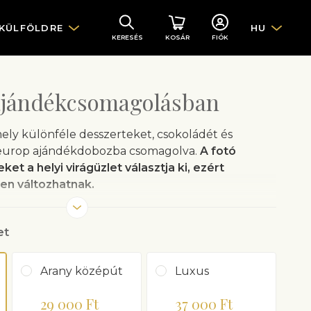
 KÜLFÖLDRE
HU
KERESÉS
KOSÁR
FIÓK
ajándékcsomagolásban
ely különféle desszerteket, csokoládét és
leurop ajándékdobozba csomagolva.
A fotó
eket a helyi virágüzlet választja ki, ezért
en változhatnak.
s előtt leellenőrzi a címzett életkorát.
ével a vevő igazolja, hogy a címzett legalább
et
Arany középút
Luxus
29 000 Ft
37 000 Ft