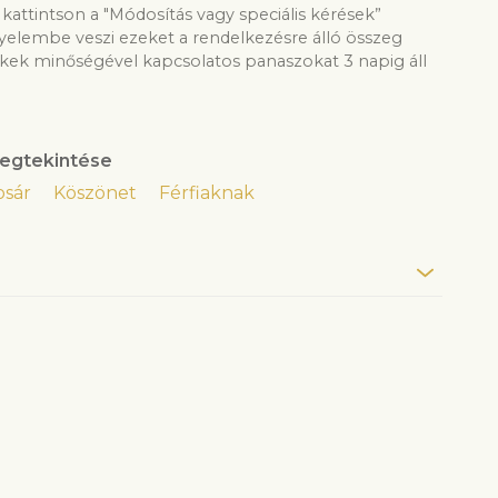
kattintson a "Módosítás vagy speciális kérések”
gyelembe veszi ezeket a rendelkezésre álló összeg
ek minőségével kapcsolatos panaszokat 3 napig áll
egtekintése
osár
Köszönet
Férfiaknak