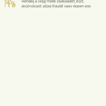
Rendelj a virág mellé csokoládét, bort,
gyümölcsöt, plüss figurát vagy éppen egy
egyedi tervezésű üdvözlőkártyát szívhez szóló
üzenettel, ezzel is még személyesebbé téve a
meglepetést.
Biztonságos kézbesítés
Érintkezésmentes virág- és ajándékszállítást
garantálunk. További információ
itt
található.
Az ügyfél-elégedettség rendkívül fontos számunkra. Ha szeretnél
a csokor összetételén változtatni, akkor légy szíves ezt a
rendelés folyamán a “Megjegyzések” mezőben jelezni nekünk. A
virágok minőségével kapcsolatos panaszokat a kézbesítéstől
számított 3 napon belül fogadjuk el.
Hasonló termékek megtekintése
Rózsák
Születésnap
Évforduló
Babaszületés
Szállítási információ