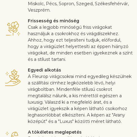
Miskolc, Pécs, Sopron, Szeged, Székesfehérvár,
Veszprém.
Frissesség és minőség
Csak a legjobb minőségű friss virágokat
használjuk a csokrokhoz és virágdíszekhez.
Ahhoz, hogy ezt teljesíteni tudjuk, előfordul,
hogy a virágüzlet helyettesíti az éppen hiányzó
virágokat, de minden esetben igyekeznek a színt
és a stílust tartani.
Egyedi alkotás
A Fleurop virágcsokrai mind egyedileg készülnek
a szállítási címhez legközelebb lévő, helyi
virágboltban. Mindenféle stílusú csokrot
megtalálsz nálunk, a kis mérettől egészen a
luxusig. Válaszd ki a megfelelő árat, és a
virágüzlet igyekszik a képen látható csokorhoz
leghasonlóbbat elkészíteni. A képen az "Arany
középút" és a "Luxus" közötti méret látható.
A tökéletes meglepetés