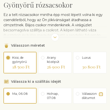
Gyönyörű rózsacsokor
Ez a telt rózsacsokor mintha épp most lépett volna ki egy
csendéletből, hogy az Ön jókívánságait átadhassa a
címzettnek. Bájos csokor mindenkinek. A virágüzlet
becsomagolva szállítja a csokrot. A képen látható váza
illusztráció és külön megvásárolható a rendelés folyamán.
Válasszon méretet
Kicsi, de
Arany
Luxus
gyönyörű
középút
18 500 Ft
26 900 Ft
30 800 Ft
Válassza ki a szállítás idejét
Ma, 06.08
Holnap,
Válasszon
07.08
dátumot