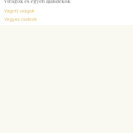
Virágok és egyéb ajándékok
Vágott virágok
Vegyes csokrok
Növények
Gourmet & Ajándék
Nemzetközi kiszállítás
Cég
Rólunk
Emlékeztető
Virágos blog
Virággondozási útmutató
Szállítási feltételek
Általános szerződési feltételek
Adatvédelmi politika