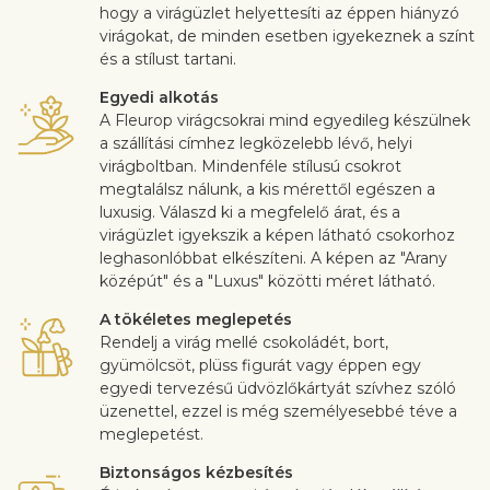
hogy a virágüzlet helyettesíti az éppen hiányzó
virágokat, de minden esetben igyekeznek a színt
és a stílust tartani.
Egyedi alkotás
A Fleurop virágcsokrai mind egyedileg készülnek
a szállítási címhez legközelebb lévő, helyi
virágboltban. Mindenféle stílusú csokrot
megtalálsz nálunk, a kis mérettől egészen a
luxusig. Válaszd ki a megfelelő árat, és a
virágüzlet igyekszik a képen látható csokorhoz
leghasonlóbbat elkészíteni. A képen az "Arany
középút" és a "Luxus" közötti méret látható.
A tökéletes meglepetés
Rendelj a virág mellé csokoládét, bort,
gyümölcsöt, plüss figurát vagy éppen egy
egyedi tervezésű üdvözlőkártyát szívhez szóló
üzenettel, ezzel is még személyesebbé téve a
meglepetést.
Biztonságos kézbesítés