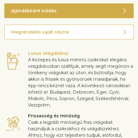
Ajándékként küldés
Megrendelés saját részre
Luxus virágdoboz
A közepes és luxus méretű csokrokat elegáns
virágdobozban szállítjuk, amely segít megőrizni a
törékeny virágokat az úton, és biztosítja, hogy
akkor is frissek és gyönyörűek maradjanak, ha
épp nincs kéznél váza. A következő városokban
érhető el: Budapest, Debrecen, Eger, Győr,
Miskolc, Pécs, Sopron, Szeged, Székesfehérvár,
Veszprém.
Frissesség és minőség
Csak a legjobb minőségű friss virágokat
használjuk a csokrokhoz és virágdíszekhez.
Ahhoz, hogy ezt teljesíteni tudjuk, előfordul,