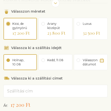
használva merítenek ihletet és engedik szabadjára
kreativitásukat. Egy dolog biztos: kedvese öröme, amikor
Válasszon méretet
kézhez kapja a gyönyörű csokrot!
Megjegyzés: A fénykép
csak illusztráció
, amely képet ad a csokor színvilágáról és
méretéről.
Kicsi, de
Arany
Luxus
gyönyörű
középút
17 200 Ft
23 800 Ft
32 500 Ft
Válassza ki a szállítás idejét
Holnap,
Kedd, 11.08
Válasszon
10.08
dátumot
Válassza ki a szállítási címet
Cím
17 200 Ft
Ár: