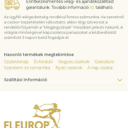
Érintkezésmentes virág- és ajándékszállítást
garantálunk. További információ
itt
található.
Az ügyfél-elégedettség rendkívül fontos számunkra. Ha szeretnél
a csokor összetételén változtatni, akkor légy szíves ezt a
rendelés folyamán a “Megjegyzések” mezőben jelezni nekünk. A
virágok minőségével kapcsolatos panaszokat a kézbesítéstől
számított 3 napon belül fogadjuk el.
Hasonló termékek megtekintése
Születésnap
Évforduló
Vegyes csokrok
Gratuláció
Szerelem és romantika
Nyári csokrok
A nap csokra
Szállítási információ