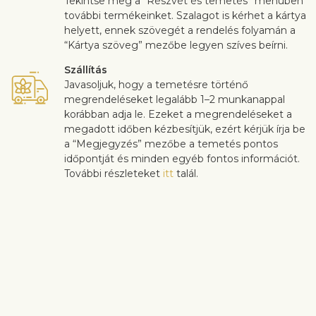
Tekintse meg a “Részvét és temetés” menüben
további termékeinket. Szalagot is kérhet a kártya
helyett, ennek szövegét a rendelés folyamán a
“Kártya szöveg” mezőbe legyen szíves beírni.
Szállítás
Javasoljuk, hogy a temetésre történő
megrendeléseket legalább 1–2 munkanappal
korábban adja le. Ezeket a megrendeléseket a
megadott időben kézbesítjük, ezért kérjük írja be
a “Megjegyzés” mezőbe a temetés pontos
időpontját és minden egyéb fontos információt.
További részleteket
itt
talál.
Az ügyfél elégedettség rendkívül fontos számunkra. Ha szeretne
a csokor összeállításán változtatni, akkor legyen szíves ezt a
rendelés folyamán a “Megjegyzések” mezőben jelezni nekünk. A
virágok minőségével kapcsolatos panaszokat a kézbesítéstől
számított 3 napon belül fogadjuk el.
Hasonló termékek megtekintése
Rózsák
Évforduló
Szerelem és romantika