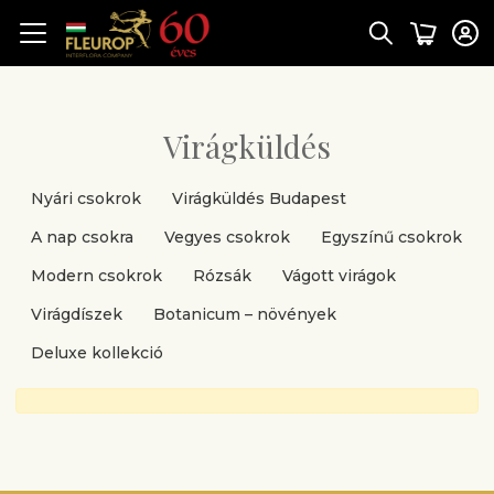
Virágküldés
Nyári csokrok
Virágküldés Budapest
A nap csokra
Vegyes csokrok
Egyszínű csokrok
Modern csokrok
Rózsák
Vágott virágok
Virágdíszek
Botanicum – növények
Deluxe kollekció