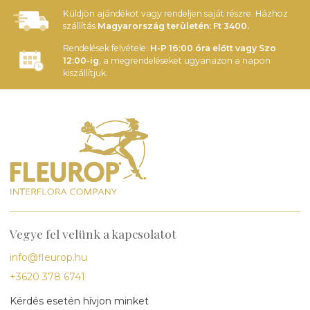
Küldjön ajándékot vagy rendeljen saját részre. Házhoz
szállítás
Magyarország területén: Ft 3400.
Rendelések felvétele:
H-P 16:00 óra előtt vagy Szo
12:00-ig
, a megrendeléseket ugyanazon a napon
kiszállítjuk.
Vegye fel velünk a kapcsolatot
info@fleurop.hu
+3620 378 6741
Kérdés esetén hívjon minket