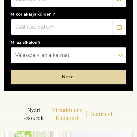
Mikor akarja küldeni?
Dátum
Mi az alkalom?
Nézet
Nyári
Virágküldés
Gourmet
csokrok
Budapest