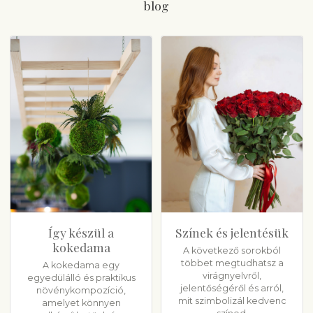
blog
Így készül a
Színek és jelentésük
kokedama
A következő sorokból
többet megtudhatsz a
A kokedama egy
virágnyelvről,
egyedülálló és praktikus
jelentőségéről és arról,
növénykompozíció,
mit szimbolizál kedvenc
amelyet könnyen