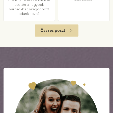
méretű csokor rendelése
esetén a nagyobb
városokban virágdobozt
adunk hozzá.
Összes poszt