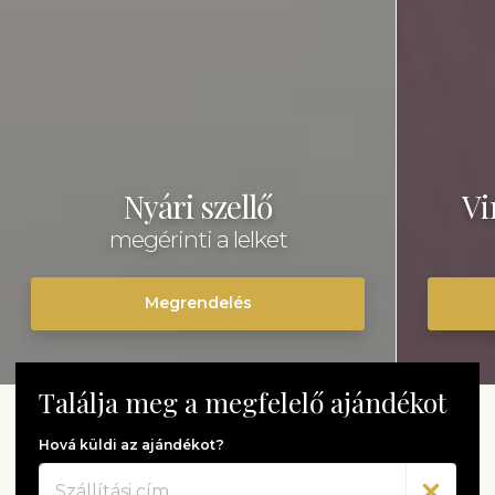
Nyári szellő
Vi
megérinti a lelket
Megrendelés
Találja meg a megfelelő ajándékot
Hová küldi az ajándékot?
Cím