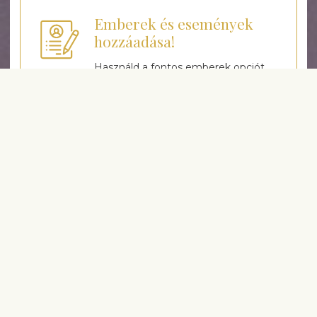
Emberek és események
hozzáadása!
Használd a fontos emberek opciót
az Emlékeztető szolgáltatáson
keresztül és válaszd ki a hozzáadni
kívánt tételeket a megrendelési
történetből.
Tanácsot adunk a virágok
kiválasztásához
Virágkötőink minden alkalomra
javasolnak csokrokat, így időt
takaríthat meg.
Kedvezőbb árak