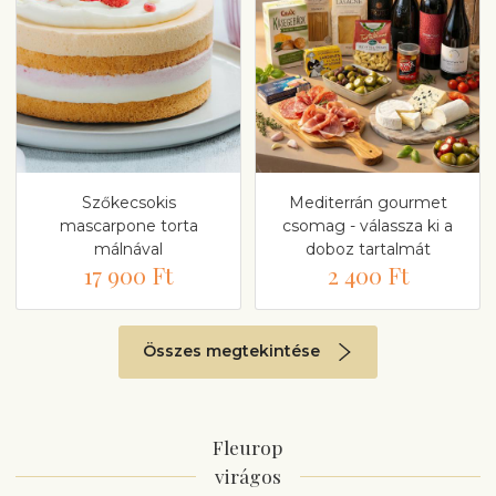
Szőkecsokis
Mediterrán gourmet
mascarpone torta
csomag - válassza ki a
málnával
doboz tartalmát
17 900 Ft
2 400 Ft
Összes megtekintése
Fleurop
virágos