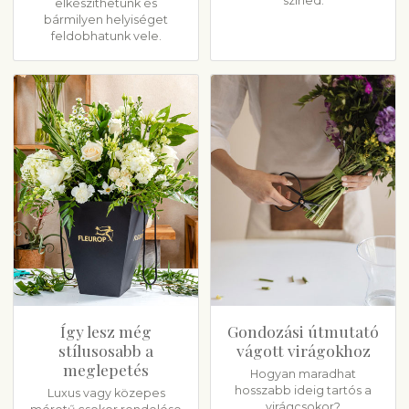
színed.
elkészíthetünk és
bármilyen helyiséget
feldobhatunk vele.
Így lesz még
Gondozási útmutató
stílusosabb a
vágott virágokhoz
meglepetés
Hogyan maradhat
hosszabb ideig tartós a
Luxus vagy közepes
virágcsokor?