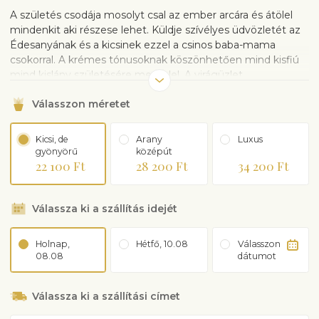
A születés csodája mosolyt csal az ember arcára és átölel
mindenkit aki részese lehet. Küldje szívélyes üdvözletét az
Édesanyának és a kicsinek ezzel a csinos baba-mama
csokorral. A krémes tónusoknak köszönhetően mind kisfiú
mind kislány születésére megfelel. A virágüzlet
becsomagolva szállítja a csokrot. A képen látható váza
Válasszon méretet
illusztráció és külön megvásárolható a rendelés folyamán.
Kicsi, de
Arany
Luxus
gyönyörű
középút
22 100 Ft
28 200 Ft
34 200 Ft
Válassza ki a szállítás idejét
Holnap,
Hétfő, 10.08
Válasszon
08.08
dátumot
Válassza ki a szállítási címet