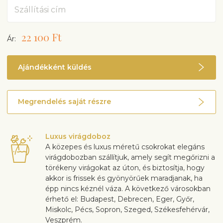
Cím
22 100 Ft
Ár:
Ajándékként küldés
Megrendelés saját részre
Luxus virágdoboz
A közepes és luxus méretű csokrokat elegáns
virágdobozban szállítjuk, amely segít megőrizni a
törékeny virágokat az úton, és biztosítja, hogy
akkor is frissek és gyönyörűek maradjanak, ha
épp nincs kéznél váza. A következő városokban
érhető el: Budapest, Debrecen, Eger, Győr,
Miskolc, Pécs, Sopron, Szeged, Székesfehérvár,
Veszprém.