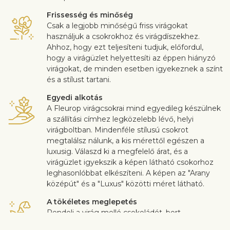
Frissesség és minőség
Csak a legjobb minőségű friss virágokat
használjuk a csokrokhoz és virágdíszekhez.
Ahhoz, hogy ezt teljesíteni tudjuk, előfordul,
hogy a virágüzlet helyettesíti az éppen hiányzó
virágokat, de minden esetben igyekeznek a színt
és a stílust tartani.
Egyedi alkotás
A Fleurop virágcsokrai mind egyedileg készülnek
a szállítási címhez legközelebb lévő, helyi
virágboltban. Mindenféle stílusú csokrot
megtalálsz nálunk, a kis mérettől egészen a
luxusig. Válaszd ki a megfelelő árat, és a
virágüzlet igyekszik a képen látható csokorhoz
leghasonlóbbat elkészíteni. A képen az "Arany
középút" és a "Luxus" közötti méret látható.
A tökéletes meglepetés
Rendelj a virág mellé csokoládét, bort,
gyümölcsöt, plüss figurát vagy éppen egy