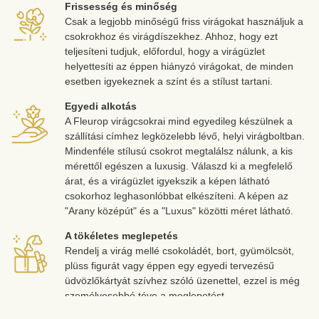
Frissesség és minőség
Csak a legjobb minőségű friss virágokat használjuk a
csokrokhoz és virágdíszekhez. Ahhoz, hogy ezt
teljesíteni tudjuk, előfordul, hogy a virágüzlet
helyettesíti az éppen hiányzó virágokat, de minden
esetben igyekeznek a színt és a stílust tartani.
Egyedi alkotás
A Fleurop virágcsokrai mind egyedileg készülnek a
szállítási címhez legközelebb lévő, helyi virágboltban.
Mindenféle stílusú csokrot megtalálsz nálunk, a kis
mérettől egészen a luxusig. Válaszd ki a megfelelő
árat, és a virágüzlet igyekszik a képen látható
csokorhoz leghasonlóbbat elkészíteni. A képen az
"Arany középút" és a "Luxus" közötti méret látható.
A tökéletes meglepetés
Rendelj a virág mellé csokoládét, bort, gyümölcsöt,
plüss figurát vagy éppen egy egyedi tervezésű
üdvözlőkártyát szívhez szóló üzenettel, ezzel is még
személyesebbé téve a meglepetést.