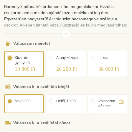
Bármelyik pillanatról érdemes lehet megemlékezni. Ezzel a
csokorral pedig minden ajándékozott emlékezni fog önre.
Egyszerűen nagyszerű! A virágüzlet becsomagolva szállítja a
csokrot. A képen látható váza illusztráció és külön megvásárolható
a rendelés folyamán.
Válasszon méretet
Kicsi, de
Arany középút
Luxus
gyönyörű
19 800 Ft
26 200 Ft
38 600 Ft
Válassza ki a szállítás idejét
Ma, 08.08
Hétfő, 10.08
Válasszon
dátumot
Válassza ki a szállítási címet