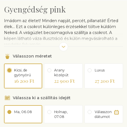
Gyengédség pink
Imádom az életet! Minden napját, percét, pillanatát! Érted
élek… Ezt a csokrot különleges érzésekkel töltve küldöm
Neked. A virágüzlet becsomagolva szállítja a csokrot. A
képen látható váza illusztráció és külön megvásárolható a
rendelés folyamán.
Válasszon méretet
Kicsi, de
Arany
Luxus
gyönyörű
középút
16 200 Ft
22 900 Ft
27 200 Ft
Válassza ki a szállítás idejét
Ma, 06.08
Holnap,
Válasszon
07.08
dátumot