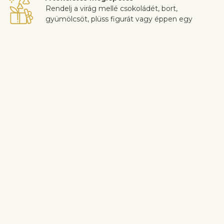
Rendelj a virág mellé csokoládét, bort,
gyümölcsöt, plüss figurát vagy éppen egy
egyedi tervezésű üdvözlőkártyát szívhez szóló
üzenettel, ezzel is még személyesebbé téve a
meglepetést.
Biztonságos kézbesítés
Érintkezésmentes virág- és ajándékszállítást
garantálunk. További információ
itt
található.
Az ügyfél-elégedettség rendkívül fontos számunkra. Ha szeretnél
a csokor összetételén változtatni, akkor légy szíves ezt a
rendelés folyamán a “Megjegyzések” mezőben jelezni nekünk. A
virágok minőségével kapcsolatos panaszokat a kézbesítéstől
számított 3 napon belül fogadjuk el.
Hasonló termékek megtekintése
Születésnap
Vegyes csokrok
Szerelem és romantika
Egyszínű csokrok
Szállítási információ