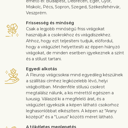
érhető el: Budapest, Debrecen, Eger, Győr,
Miskolc, Pécs, Sopron, Szeged, Székesfehérvár,
Veszprém.
Frissesség és minőség
Csak a legjobb minőségű friss virágokat
használjuk a csokrokhoz és virágdíszekhez.
Ahhoz, hogy ezt teljesíteni tudjuk, előfordul,
hogy a virágüzlet helyettesíti az éppen hiányzó
virágokat, de minden esetben igyekeznek a színt
és a stílust tartani.
Egyedi alkotás
A Fleurop virágcsokrai mind egyedileg készülnek
a szállítási címhez legközelebb lévő, helyi
virágboltban. Mindenféle stílusú csokrot
megtalálsz nálunk, a kis mérettől egészen a
luxusig. Válaszd ki a megfelelő árat, és a
virágüzlet igyekszik a képen látható csokorhoz
leghasonlóbbat elkészíteni. A képen az "Arany
középút" és a "Luxus" közötti méret látható.
A tökéletes meglepetés