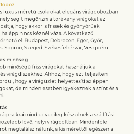
gdoboz
s luxus méretű csokrokat elegáns virágdobozban
amely segít megőrizni a törékeny virágokat az
tosítja, hogy akkor is frissek és gyönyörűek
 ha épp nincs kéznél váza. A következő
érhető el: Budapest, Debrecen, Eger, Győr,
cs, Sopron, Szeged, Székesfehérvár, Veszprém.
 és minőség
bb minőségű friss virágokat használjuk a
és virágdíszekhez. Ahhoz, hogy ezt teljesíteni
ordul, hogy a virágüzlet helyettesíti az éppen
ágokat, de minden esetben igyekeznek a színt és a
ni.
tás
rágcsokrai mind egyedileg készülnek a szállítási
özelebb lévő, helyi virágboltban. Mindenféle
krot megtalálsz nálunk, a kis mérettől egészen a