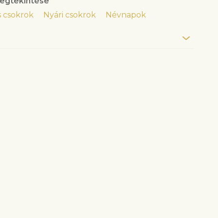
egtekintése
 csokrok
Nyári csokrok
Névnapok