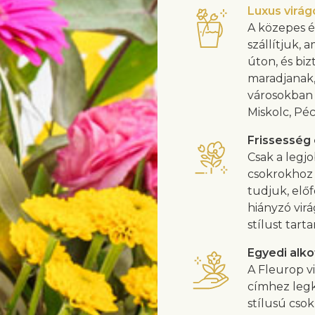
Luxus virá
A közepes é
szállítjuk, 
úton, és biz
maradjanak,
városokban 
Miskolc, Pé
Frissesség
Csak a legjo
csokrokhoz 
tudjuk, előf
hiányzó vir
stílust tarta
Egyedi alko
A Fleurop vi
címhez legk
stílusú cso