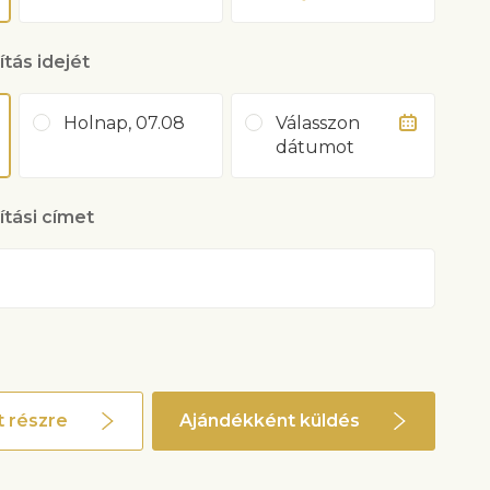
ítás idejét
Holnap, 07.08
Válasszon
dátumot
lítási címet
 részre
Ajándékként küldés