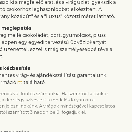
aszd ki a megfelelő árat, és a virágüzlet igyekszik a
tó csokorhoz leghasonlóbbat elkészíteni. A
rany középút" és a "Luxus" közötti méret látható.
s meglepetés
rág mellé csokoládét, bort, gyümölcsöt, plüss
y éppen egy egyedi tervezésű üdvözlőkártyát
ló üzenettel, ezzel is még személyesebbé téve a
t.
s kézbesítés
entes virág- és ajándékszállítást garantálunk.
ormáció
itt
található.
rendkívül fontos számunkra. Ha szeretnél a csokor
, akkor légy szíves ezt a rendelés folyamán a
 jelezni nekünk. A virágok minőségével kapcsolatos
től számított 3 napon belül fogadjuk el.