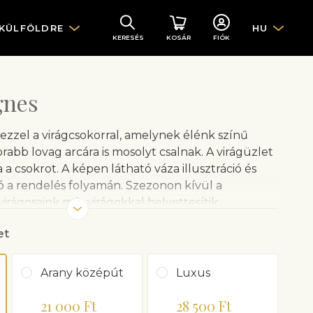
 KÜLFÖLDRE
HU
KERESÉS
KOSÁR
FIÓK
gnes
 ezzel a virágcsokorral, amelynek élénk színű
abb lovag arcára is mosolyt csalnak. A virágüzlet
 a csokrot. A képen látható váza illusztráció és
 a rendelés folyamán. Szezonon kívül a
virágosaink más virágokkal helyettesítik.
et
Arany középút
Luxus
21 000 Ft
28 500 Ft