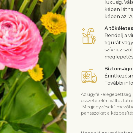
luxusig. Vál
képen látha
képen az "A
A tökélete
Rendelj a vi
figurát vag
szívhez szó
meglepetés
Biztonságo
Érintkezésm
További inf
Az ügyfél-elégedettség 
összetételén változtatni
“Megjegyzések” mezőben
panaszokat a kézbesítés