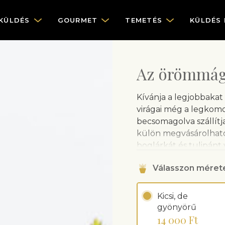
KÜLDÉS
GOURMET
TEMETÉS
KÜLDÉS
Az örömmá
Kívánja a legjobbakat
virágai még a legkomor
becsomagolva szállítja
külön megvásárolható
boglárkát és tulipánt 
Válasszon méret
Kicsi, de
gyönyörű
14 000 Ft