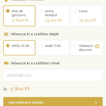
Kicsi, de
Arany
Luxus
gyönyörű
középút
17 800 Ft
24 200 Ft
34 300 Ft
Válassza ki a szállítás idejét
Hétfő, 10.08
Kedd, 11.08
Válasszon
dátumot
Válassza ki a szállítási címet
Cím
17 800 Ft
Ár:
Ajándékként küldés