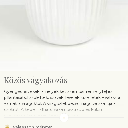
Közös vágyakozás
Gyengéd érzések, amelyek két szempár reményteljes
pillantásából születtek, szavak, levelek, üzenetek – válaszra
várnak a virágoktól. A virágüzlet becsomagolva szállítja a
csokrot. A képen látható váza illusztráció és külön
megvásárolható a rendelés folyamán.
Válasszon méretet