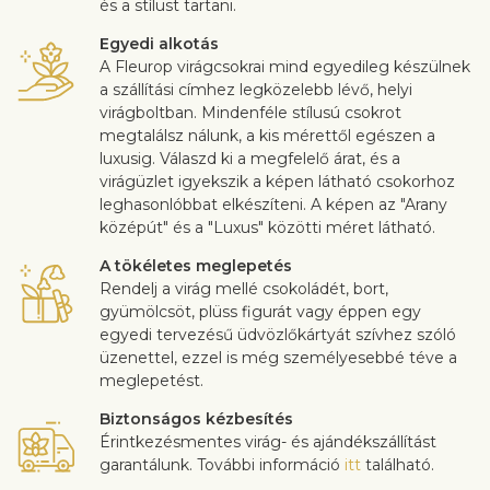
és a stílust tartani.
Egyedi alkotás
A Fleurop virágcsokrai mind egyedileg készülnek
a szállítási címhez legközelebb lévő, helyi
virágboltban. Mindenféle stílusú csokrot
megtalálsz nálunk, a kis mérettől egészen a
luxusig. Válaszd ki a megfelelő árat, és a
virágüzlet igyekszik a képen látható csokorhoz
leghasonlóbbat elkészíteni. A képen az "Arany
középút" és a "Luxus" közötti méret látható.
A tökéletes meglepetés
Rendelj a virág mellé csokoládét, bort,
gyümölcsöt, plüss figurát vagy éppen egy
egyedi tervezésű üdvözlőkártyát szívhez szóló
üzenettel, ezzel is még személyesebbé téve a
meglepetést.
Biztonságos kézbesítés
Érintkezésmentes virág- és ajándékszállítást
garantálunk. További információ
itt
található.