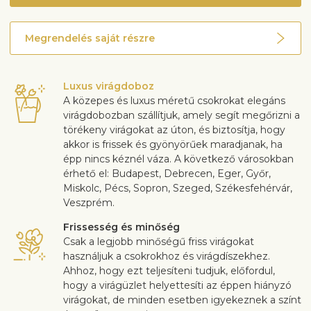
Megrendelés saját részre
Luxus virágdoboz
A közepes és luxus méretű csokrokat elegáns
virágdobozban szállítjuk, amely segít megőrizni a
törékeny virágokat az úton, és biztosítja, hogy
akkor is frissek és gyönyörűek maradjanak, ha
épp nincs kéznél váza. A következő városokban
érhető el: Budapest, Debrecen, Eger, Győr,
Miskolc, Pécs, Sopron, Szeged, Székesfehérvár,
Veszprém.
Frissesség és minőség
Csak a legjobb minőségű friss virágokat
használjuk a csokrokhoz és virágdíszekhez.
Ahhoz, hogy ezt teljesíteni tudjuk, előfordul,
hogy a virágüzlet helyettesíti az éppen hiányzó
virágokat, de minden esetben igyekeznek a színt