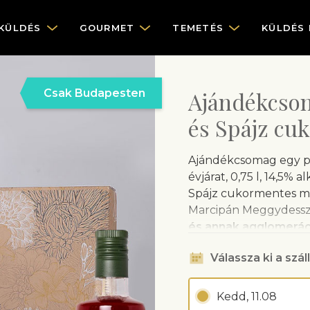
KÜLDÉS
GOURMET
TEMETÉS
KÜLDÉS
Csak Budapesten
Ajándékcsom
és Spájz cu
Ajándékcsomag egy pal
évjárat, 0,75 l, 14,5%
Spájz cukormentes mál
Marcipán Meggydessze
és annak agglomerác
településeken a száll
Válassza ki a száll
díjat számol fel.
Az
Etyeki Kúria
elegáns
Kedd, 11.08
gyümölcsre emlékezte