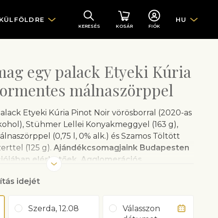
 KÜLFÖLDRE
HU
KERESÉS
KOSÁR
FIÓK
ag egy palack Etyeki Kúria
kormentes málnaszörppel
ack Etyeki Kúria Pinot Noir vörösborral (2020-as
 alkohol), Stühmer Lellei Konyakmeggyel (163 g),
naszörppel (0,75 l, 0% alk.) és Szamos Töltött
rttel (125 g).
Ajándékcsomagjaink Budapesten
iójában elérhetőek. Agglomerációs
ítási díj magasabb, ezért a Szolgáltató plusz
ítás idejét
, bársonyos textúrájú, illatában erdei
Szerda, 12.08
Válasszon
tő, lédús gyümölcsösségű vörösbora kifinomult