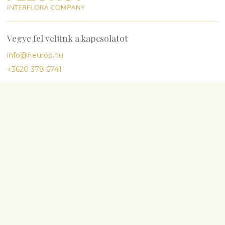
Vegye fel velünk a kapcsolatot
info@fleurop.hu
+3620 378 6741
Kérdés esetén hívjon minket
H-P
9:00-17:00
Sz
10:00-13:00
Legnépszerűbb
Születésnap
Évforduló
Babaszületés
Esküvő
Részvét és temetés
Virágok és egyéb ajándékok