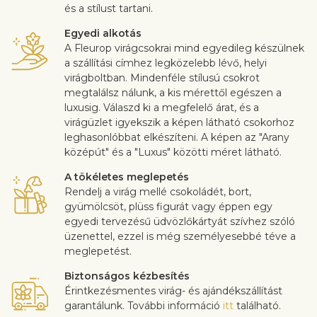
és a stílust tartani.
Egyedi alkotás
A Fleurop virágcsokrai mind egyedileg készülnek
a szállítási címhez legközelebb lévő, helyi
virágboltban. Mindenféle stílusú csokrot
megtalálsz nálunk, a kis mérettől egészen a
luxusig. Válaszd ki a megfelelő árat, és a
virágüzlet igyekszik a képen látható csokorhoz
leghasonlóbbat elkészíteni. A képen az "Arany
középút" és a "Luxus" közötti méret látható.
A tökéletes meglepetés
Rendelj a virág mellé csokoládét, bort,
gyümölcsöt, plüss figurát vagy éppen egy
egyedi tervezésű üdvözlőkártyát szívhez szóló
üzenettel, ezzel is még személyesebbé téve a
meglepetést.
Biztonságos kézbesítés
Érintkezésmentes virág- és ajándékszállítást
garantálunk. További információ
itt
található.