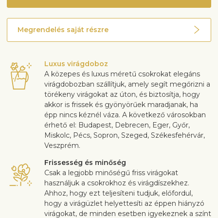
Megrendelés saját részre
Luxus virágdoboz
A közepes és luxus méretű csokrokat elegáns
virágdobozban szállítjuk, amely segít megőrizni a
törékeny virágokat az úton, és biztosítja, hogy
akkor is frissek és gyönyörűek maradjanak, ha
épp nincs kéznél váza. A következő városokban
érhető el: Budapest, Debrecen, Eger, Győr,
Miskolc, Pécs, Sopron, Szeged, Székesfehérvár,
Veszprém.
Frissesség és minőség
Csak a legjobb minőségű friss virágokat
használjuk a csokrokhoz és virágdíszekhez.
Ahhoz, hogy ezt teljesíteni tudjuk, előfordul,
hogy a virágüzlet helyettesíti az éppen hiányzó
virágokat, de minden esetben igyekeznek a színt