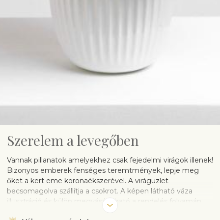
Szerelem a levegőben
Vannak pillanatok amelyekhez csak fejedelmi virágok illenek!
Bizonyos emberek fenséges teremtmények, lepje meg
őket a kert eme koronaékszerével. A virágüzlet
becsomagolva szállítja a csokrot. A képen látható váza
illusztráció és külön megvásárolható a rendelés folyamán.