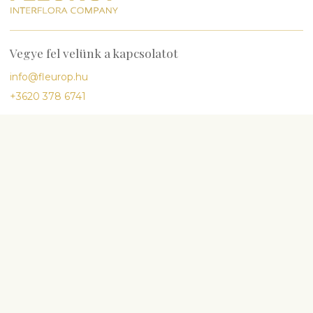
Vegye fel velünk a kapcsolatot
info@fleurop.hu
+3620 378 6741
Kérdés esetén hívjon minket
H-P
9:00-17:00
Sz
10:00-13:00
Legnépszerűbb
Születésnap
Évforduló
Babaszületés
Esküvő
Részvét és temetés
Virágok és egyéb ajándékok