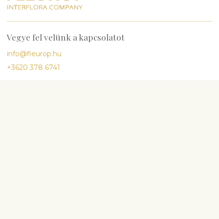
Vegye fel velünk a kapcsolatot
info@fleurop.hu
+3620 378 6741
Kérdés esetén hívjon minket
H-P
9:00-17:00
Sz
10:00-13:00
Legnépszerűbb
Születésnap
Évforduló
Babaszületés
Esküvő
Részvét és temetés
Virágok és egyéb ajándékok