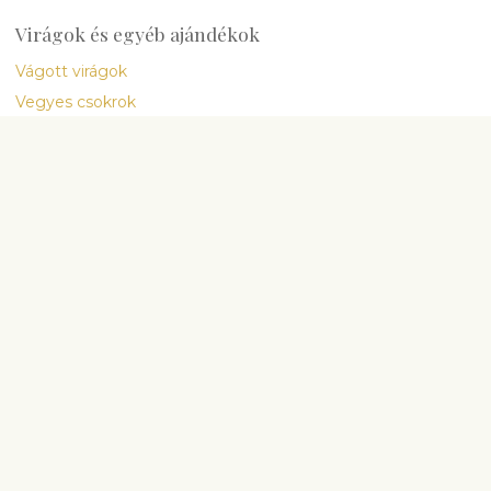
Virágok és egyéb ajándékok
Vágott virágok
Vegyes csokrok
Növények
Gourmet & Ajándék
Nemzetközi kiszállítás
Cég
Rólunk
Emlékeztető
Virágos blog
Virággondozási útmutató
Szállítási feltételek
Általános szerződési feltételek
Adatvédelmi politika