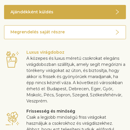
Ajándékként küldés
Megrendelés saját részre
Luxus virágdoboz
A közepes és luxus méretű csokrokat elegáns
virágdobozban szállítjuk, amely segít megőrizni a
törékeny virágokat az úton, és biztosítja, hogy
akkor is frissek és gyönyörűek maradjanak, ha
épp nincs kéznél váza. A következő városokban
érhető el: Budapest, Debrecen, Eger, Győr,
Miskolc, Pécs, Sopron, Szeged, Székesfehérvár,
Veszprém.
Frissesség és minőség
Csak a legjobb minőségű friss virágokat
használjuk a csokrokhoz és virágdíszekhez.
Ahhoz, hogy ezt teljesíteni tudjuk, előfordul,