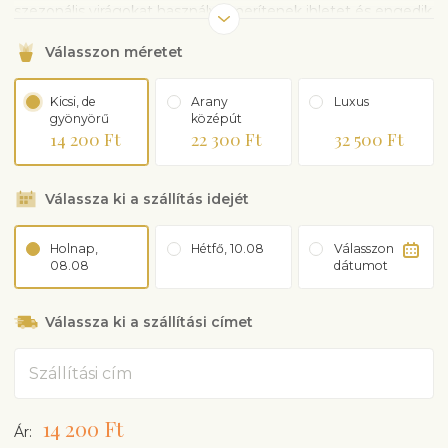
szezonális virágokat használva merítenek ihletet és engedik
szabadjára kreativitásukat. Egy dolog biztos: kedvese
Válasszon méretet
öröme, amikor kézhez kapja a gyönyörű csokrot!
Megjegyzés: A fénykép csak illusztráció
, amely képet ad
a csokor színvilágáról és méretéről.
Kicsi, de
Arany
Luxus
gyönyörű
középút
14 200 Ft
22 300 Ft
32 500 Ft
Válassza ki a szállítás idejét
Holnap,
Hétfő, 10.08
Válasszon
08.08
dátumot
Válassza ki a szállítási címet
Cím
14 200 Ft
Ár: