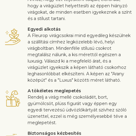
hogy a virágüzlet helyettesíti az éppen hiányzó
virágokat, de minden esetben igyekeznek a színt
és a stílust tartani.
Egyedi alkotás
A Fleurop virágcsokrai mind egyedileg készülnek
a szállítási címhez legközelebb lévő, helyi
virágboltban. Mindenféle stílusú csokrot
megtalálsz nálunk, a kis mérettől egészen a
luxusig. Válaszd ki a megfelelő árat, és a
virágüzlet igyekszik a képen látható csokorhoz
leghasonlóbbat elkészíteni. A képen az "Arany
középút" és a "Luxus" közötti méret látható.
A tökéletes meglepetés
Rendelj a virág mellé csokoládét, bort,
gyümölcsöt, plüss figurát vagy éppen egy
egyedi tervezésű üdvözlőkártyát szívhez szóló
üzenettel, ezzel is még személyesebbé téve a
meglepetést.
Biztonságos kézbesítés