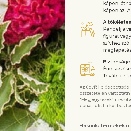
képen látha
képen az "A
A tökélete
Rendelj a vi
figurát vag
szívhez szó
meglepetés
Biztonságo
Érintkezésm
További inf
Az ügyfél-elégedettség 
összetételén változtatni
“Megjegyzések” mezőben
panaszokat a kézbesítés
Hasonló termékek m