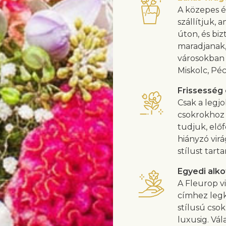
A közepes é
szállítjuk, 
úton, és biz
maradjanak,
városokban 
Miskolc, Pé
Frissesség
Csak a legjo
csokrokhoz 
tudjuk, előf
hiányzó vir
stílust tarta
Egyedi alko
A Fleurop vi
címhez legk
stílusú cso
luxusig. Vál