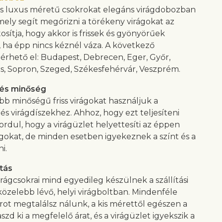
s luxus méretű csokrokat elegáns virágdobozban
amely segít megőrizni a törékeny virágokat az
tosítja, hogy akkor is frissek és gyönyörűek
 ha épp nincs kéznél váza. A következő
érhető el: Budapest, Debrecen, Eger, Győr,
cs, Sopron, Szeged, Székesfehérvár, Veszprém.
 és minőség
bb minőségű friss virágokat használjuk a
és virágdíszekhez. Ahhoz, hogy ezt teljesíteni
ordul, hogy a virágüzlet helyettesíti az éppen
ágokat, de minden esetben igyekeznek a színt és a
ni.
tás
rágcsokrai mind egyedileg készülnek a szállítási
özelebb lévő, helyi virágboltban. Mindenféle
krot megtalálsz nálunk, a kis mérettől egészen a
aszd ki a megfelelő árat, és a virágüzlet igyekszik a