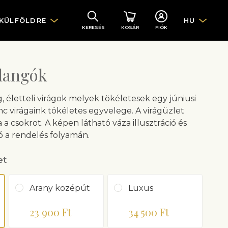
 KÜLFÖLDRE
HU
KERESÉS
KOSÁR
FIÓK
langók
, életteli virágok melyek tökéletesek egy júniusi
c virágaink tökéletes egyvelege. A virágüzlet
 a csokrot. A képen látható váza illusztráció és
 a rendelés folyamán.
et
Arany középút
Luxus
23 900 Ft
34 500 Ft