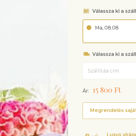
Válassza ki a száll
Ma, 08.08
Válassza ki a szál
Cím
15 800 Ft
Ár:
Megrendelés saját
Luxus virá