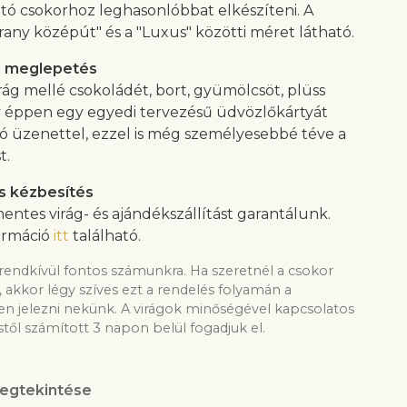
tó csokorhoz leghasonlóbbat elkészíteni. A
rany középút" és a "Luxus" közötti méret látható.
s meglepetés
rág mellé csokoládét, bort, gyümölcsöt, plüss
y éppen egy egyedi tervezésű üdvözlőkártyát
ló üzenettel, ezzel is még személyesebbé téve a
t.
s kézbesítés
entes virág- és ajándékszállítást garantálunk.
ormáció
itt
található.
rendkívül fontos számunkra. Ha szeretnél a csokor
, akkor légy szíves ezt a rendelés folyamán a
 jelezni nekünk. A virágok minőségével kapcsolatos
től számított 3 napon belül fogadjuk el.
egtekintése