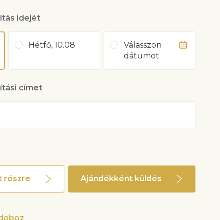
ítás idejét
Hétfő, 10.08
Válasszon
dátumot
lítási címet
 részre
Ajándékként küldés
gdoboz