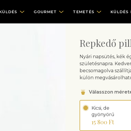
KÜLDÉS
GOURMET
TEMETÉS
KÜLDÉS
Repkedő pil
Nyári napsütés, kék ég
születésnapra. Kedven
becsomagolva szállítja
külön megvásárolható
Válasszon méret
Kicsi, de
gyönyörű
15 800 Ft