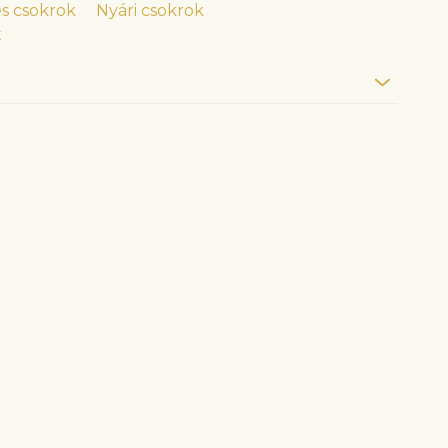
s csokrok
Nyári csokrok
t