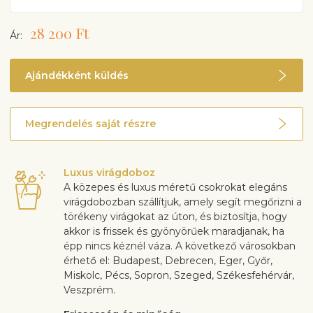
28 200 Ft
Ár:
Ajándékként küldés
Megrendelés saját részre
Luxus virágdoboz
A közepes és luxus méretű csokrokat elegáns
virágdobozban szállítjuk, amely segít megőrizni a
törékeny virágokat az úton, és biztosítja, hogy
akkor is frissek és gyönyörűek maradjanak, ha
épp nincs kéznél váza. A következő városokban
érhető el: Budapest, Debrecen, Eger, Győr,
Miskolc, Pécs, Sopron, Szeged, Székesfehérvár,
Veszprém.