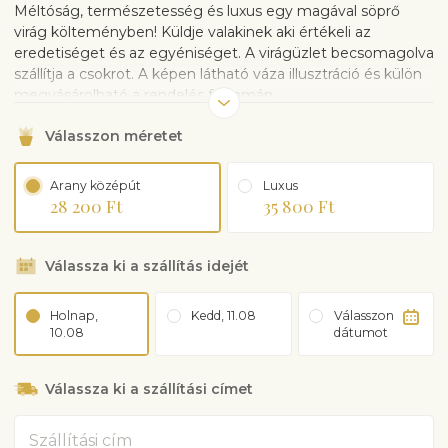
Méltóság, természetesség és luxus egy magával söprő
virág költeményben! Küldje valakinek aki értékeli az
eredetiséget és az egyéniséget. A virágüzlet becsomagolva
szállítja a csokrot. A képen látható váza illusztráció és külön
megvásárolható a rendelés folyamán.
Válasszon méretet
Arany középút
Luxus
28 200 Ft
35 800 Ft
Válassza ki a szállítás idejét
Holnap,
Kedd, 11.08
Válasszon
10.08
dátumot
Válassza ki a szállítási címet
Cím