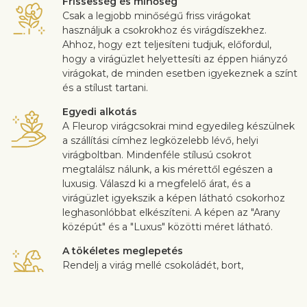
Frissesség és minőség
Csak a legjobb minőségű friss virágokat
használjuk a csokrokhoz és virágdíszekhez.
Ahhoz, hogy ezt teljesíteni tudjuk, előfordul,
hogy a virágüzlet helyettesíti az éppen hiányzó
virágokat, de minden esetben igyekeznek a színt
és a stílust tartani.
Egyedi alkotás
A Fleurop virágcsokrai mind egyedileg készülnek
a szállítási címhez legközelebb lévő, helyi
virágboltban. Mindenféle stílusú csokrot
megtalálsz nálunk, a kis mérettől egészen a
luxusig. Válaszd ki a megfelelő árat, és a
virágüzlet igyekszik a képen látható csokorhoz
leghasonlóbbat elkészíteni. A képen az "Arany
középút" és a "Luxus" közötti méret látható.
A tökéletes meglepetés
Rendelj a virág mellé csokoládét, bort,
gyümölcsöt, plüss figurát vagy éppen egy
egyedi tervezésű üdvözlőkártyát szívhez szóló