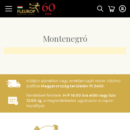
Montenegró
Küldjön ajándékot vagy rendeljen saját részre. Házhoz
szállítás
Magyarország területén: Ft 3400.
Rendelések felvétele:
H-P 16:00 óra előtt vagy Szo
12:00-ig
, a megrendeléseket ugyanazon a napon
kiszállítjuk.