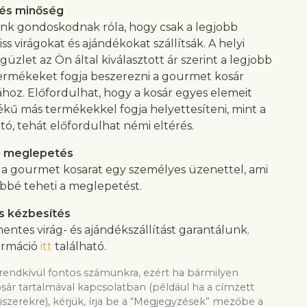
 és minőség
ink gondoskodnak róla, hogy csak a legjobb
ss virágokat és ajándékokat szállítsák. A helyi
güzlet az Ön által kiválasztott ár szerint a legjobb
rmékeket fogja beszerezni a gourmet kosár
ához. Előfordulhat, hogy a kosár egyes elemeit
ékű más termékekkel fogja helyettesíteni, mint a
tó, tehát előfordulhat némi eltérés.
s meglepetés
i a gourmet kosarat egy személyes üzenettel, ami
bé teheti a meglepetést.
s kézbesítés
entes virág- és ajándékszállítást garantálunk.
ormáció
itt
található.
rendkívül fontos számunkra, ezért ha bármilyen
osár tartalmával kapcsolatban (például ha a címzett
iszerekre), kérjük, írja be a “Megjegyzések” mezőbe a