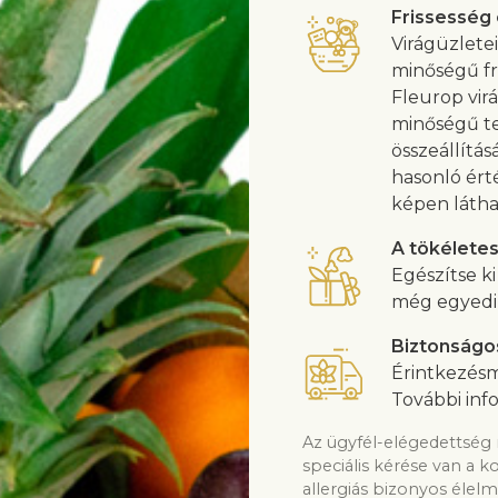
Frissesség
Virágüzlete
minőségű fri
Fleurop virá
minőségű te
összeállítás
hasonló ért
képen látha
A tökélete
Egészítse k
még egyedib
Biztonságo
Érintkezésm
További inf
Az ügyfél-elégedettség 
speciális kérése van a k
allergiás bizonyos élelm