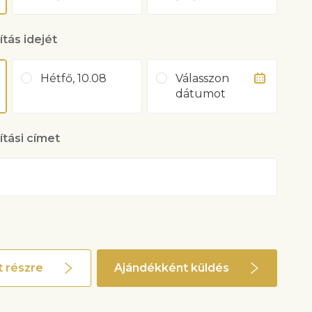
ítás idejét
Hétfő, 10.08
Válasszon
dátumot
lítási címet
 részre
Ajándékként küldés