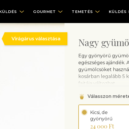
KÜLDÉS
GOURMET
TEMETÉS
KÜLDÉS
Virágárus választása
Nagy gyümö
Egy gyönyörű gyümölc
egészséges ajándék. A 
gyümölcsöket használ, 
kosárban legalább 5 k
fajtája változhat.
A fénykép illusztráci
Válasszon méret
gondoskodik, ezért 
változhatnak.
Kicsi, de
gyönyörű
24 000 Ft