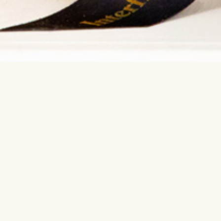
Vegye fel velünk a kapcsolatot
Legnépsz