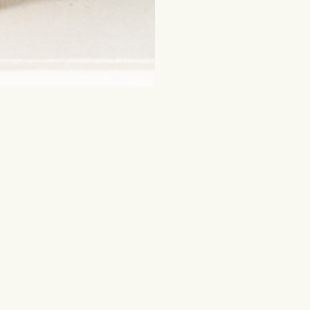
erűbb
Virágok és egyéb aján