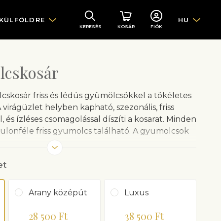
 KÜLFÖLDRE
HU
KERESÉS
KOSÁR
FIÓK
lcskosár
skosár friss és lédús gyümölcsökkel a tökéletes
virágüzlet helyben kapható, szezonális, friss
és ízléses csomagolással díszíti a kosarat. Minden
ülönféle friss gyümölcs található. A gyümölcsök
ó. A termékek beszerzéséről a helyi virágüzlet
et
azok a rendelkezésre állás függvényében
Arany középút
Luxus
28 500 Ft
38 500 Ft