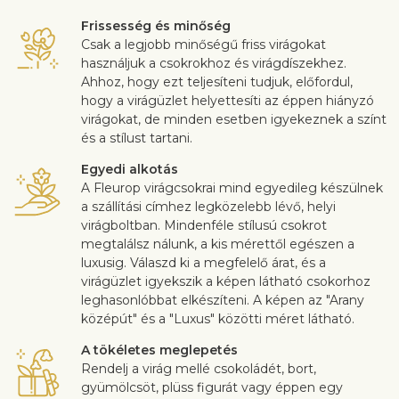
Frissesség és minőség
Csak a legjobb minőségű friss virágokat
használjuk a csokrokhoz és virágdíszekhez.
Ahhoz, hogy ezt teljesíteni tudjuk, előfordul,
hogy a virágüzlet helyettesíti az éppen hiányzó
virágokat, de minden esetben igyekeznek a színt
és a stílust tartani.
Egyedi alkotás
A Fleurop virágcsokrai mind egyedileg készülnek
a szállítási címhez legközelebb lévő, helyi
virágboltban. Mindenféle stílusú csokrot
megtalálsz nálunk, a kis mérettől egészen a
luxusig. Válaszd ki a megfelelő árat, és a
virágüzlet igyekszik a képen látható csokorhoz
leghasonlóbbat elkészíteni. A képen az "Arany
középút" és a "Luxus" közötti méret látható.
A tökéletes meglepetés
Rendelj a virág mellé csokoládét, bort,
gyümölcsöt, plüss figurát vagy éppen egy