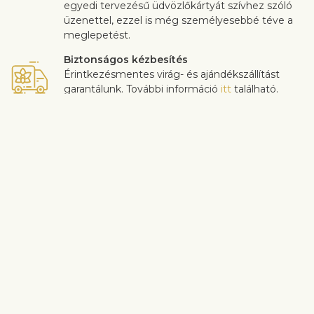
egyedi tervezésű üdvözlőkártyát szívhez szóló
üzenettel, ezzel is még személyesebbé téve a
meglepetést.
Biztonságos kézbesítés
Érintkezésmentes virág- és ajándékszállítást
garantálunk. További információ
itt
található.
Az ügyfél-elégedettség rendkívül fontos számunkra. Ha szeretnél
a csokor összetételén változtatni, akkor légy szíves ezt a
rendelés folyamán a “Megjegyzések” mezőben jelezni nekünk. A
virágok minőségével kapcsolatos panaszokat a kézbesítéstől
számított 3 napon belül fogadjuk el.
Szállítási információ