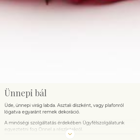
Ünnepi bál
Üde, ünnepi virág labda. Asztali díszként, vagy plafonról
lógatva egyaránt remek dekoráció.
A minőségi szolgáltatás érdekében Ügyfélszolgálatunk
egyeztetni fog Önnel a részletekről.