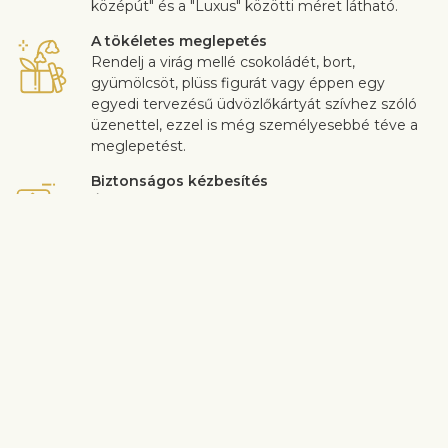
középút" és a "Luxus" közötti méret látható.
A tökéletes meglepetés
Rendelj a virág mellé csokoládét, bort,
gyümölcsöt, plüss figurát vagy éppen egy
egyedi tervezésű üdvözlőkártyát szívhez szóló
üzenettel, ezzel is még személyesebbé téve a
meglepetést.
Biztonságos kézbesítés
Érintkezésmentes virág- és ajándékszállítást
garantálunk. További információ
itt
található.
Az ügyfél-elégedettség rendkívül fontos számunkra. Ha szeretnél
a csokor összetételén változtatni, akkor légy szíves ezt a
rendelés folyamán a “Megjegyzések” mezőben jelezni nekünk. A
virágok minőségével kapcsolatos panaszokat a kézbesítéstől
számított 3 napon belül fogadjuk el.
Szállítási információ