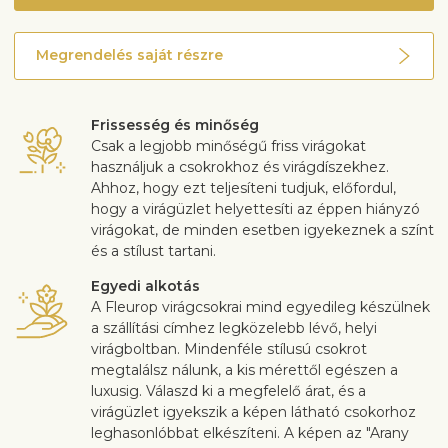
Megrendelés saját részre
Frissesség és minőség
Csak a legjobb minőségű friss virágokat
használjuk a csokrokhoz és virágdíszekhez.
Ahhoz, hogy ezt teljesíteni tudjuk, előfordul,
hogy a virágüzlet helyettesíti az éppen hiányzó
virágokat, de minden esetben igyekeznek a színt
és a stílust tartani.
Egyedi alkotás
A Fleurop virágcsokrai mind egyedileg készülnek
a szállítási címhez legközelebb lévő, helyi
virágboltban. Mindenféle stílusú csokrot
megtalálsz nálunk, a kis mérettől egészen a
luxusig. Válaszd ki a megfelelő árat, és a
virágüzlet igyekszik a képen látható csokorhoz
leghasonlóbbat elkészíteni. A képen az "Arany