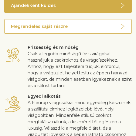
Ajándékként küldés
Megrendelés saját részre
Frissesség és minőség
Csak a legjobb minőségű friss virágokat
használjuk a csokrokhoz és virágdíszekhez.
Ahhoz, hogy ezt teljesíteni tudjuk, előfordul,
hogy a virágüzlet helyettesíti az éppen hiányzó
virágokat, de minden esetben igyekeznek a színt
és a stílust tartani.
Egyedi alkotás
A Fleurop virágcsokrai mind egyedileg készülnek
a szállítási címhez legközelebb lévő, helyi
virágboltban. Mindenféle stílusú csokrot
megtalálsz nálunk, a kis mérettől egészen a
luxusig. Válaszd ki a megfelelő árat, és a
virágüzlet igyekszik a képen látható csokorhoz