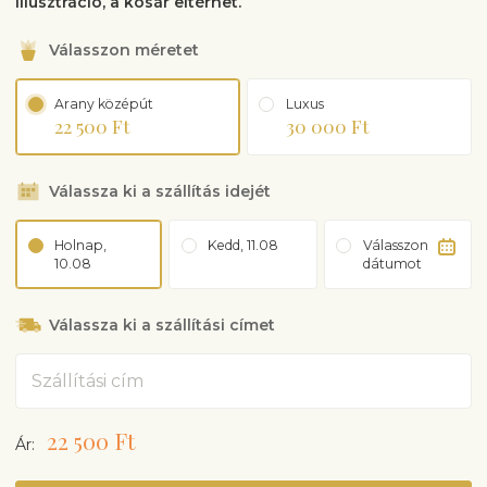
illusztráció, a kosár eltérhet.
Válasszon méretet
Arany középút
Luxus
22 500 Ft
30 000 Ft
Válassza ki a szállítás idejét
Holnap,
Kedd, 11.08
Válasszon
10.08
dátumot
Válassza ki a szállítási címet
Cím
22 500 Ft
Ár: