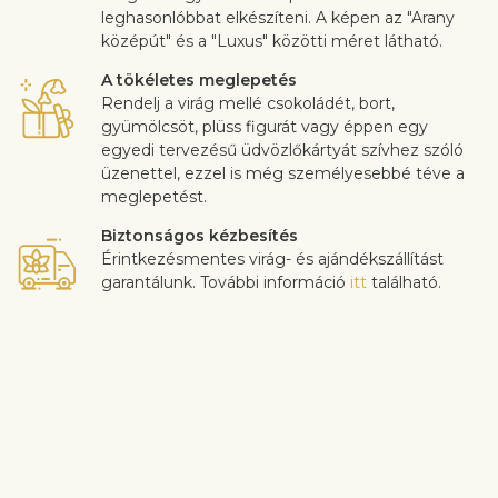
leghasonlóbbat elkészíteni. A képen az "Arany
középút" és a "Luxus" közötti méret látható.
A tökéletes meglepetés
Rendelj a virág mellé csokoládét, bort,
gyümölcsöt, plüss figurát vagy éppen egy
egyedi tervezésű üdvözlőkártyát szívhez szóló
üzenettel, ezzel is még személyesebbé téve a
meglepetést.
Biztonságos kézbesítés
Érintkezésmentes virág- és ajándékszállítást
garantálunk. További információ
itt
található.
Az ügyfél-elégedettség rendkívül fontos számunkra. Ha szeretne
a csokor összetételén változtatni, akkor legyen szíves ezt a
rendelés folyamán a “Megjegyzések” mezőben jelezni nekünk. A
virágok minőségével kapcsolatos panaszokat a kézbesítéstől
számított 3 napon belül fogadjuk el. A virágok minőségével
kapcsolatos panaszokat a kézbesítéstől számított 3 napon belül
fogadjuk el.