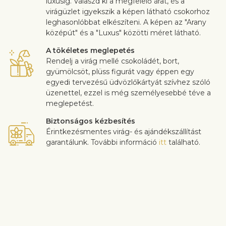
luxusig. Válaszd ki a megfelelő árat, és a
virágüzlet igyekszik a képen látható csokorhoz
leghasonlóbbat elkészíteni. A képen az "Arany
középút" és a "Luxus" közötti méret látható.
A tökéletes meglepetés
Rendelj a virág mellé csokoládét, bort,
gyümölcsöt, plüss figurát vagy éppen egy
egyedi tervezésű üdvözlőkártyát szívhez szóló
üzenettel, ezzel is még személyesebbé téve a
meglepetést.
Biztonságos kézbesítés
Érintkezésmentes virág- és ajándékszállítást
garantálunk. További információ
itt
található.
Az ügyfél-elégedettség rendkívül fontos számunkra. Ha szeretne
a csokor összetételén változtatni, akkor legyen szíves ezt a
rendelés folyamán a “Megjegyzések” mezőben jelezni nekünk. A
virágok minőségével kapcsolatos panaszokat a kézbesítéstől
számított 3 napon belül fogadjuk el. A virágok minőségével
kapcsolatos panaszokat a kézbesítéstől számított 3 napon belül
fogadjuk el.