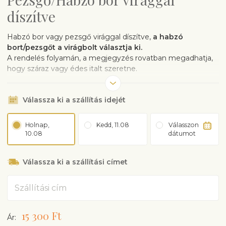
díszítve
Habzó bor vagy pezsgő virággal díszítve,
a habzó
bort/pezsgőt a virágbolt választja ki.
A rendelés folyamán, a megjegyzés rovatban megadhatja,
hogy száraz vagy édes italt szeretne.
A virágüzlet kiszállítás előtt leellenőrzi a címzett életkorát.
A termék megrendelésével a vevő igazolja, hogy a címzett
Válassza ki a szállítás idejét
legalább 18 éves.
Holnap,
Kedd, 11.08
Válasszon
10.08
dátumot
Válassza ki a szállítási címet
Cím
15 300 Ft
Ár: