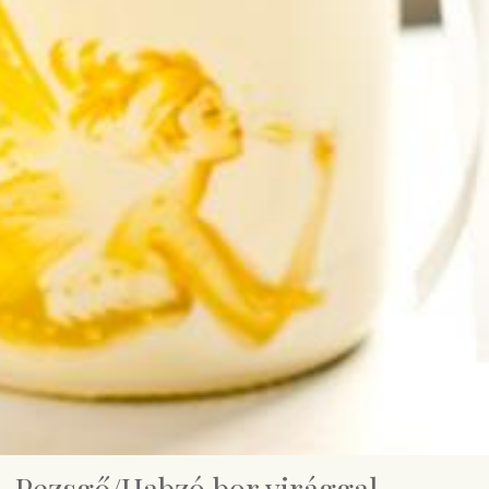
Pezsgő/Habzó bor virággal