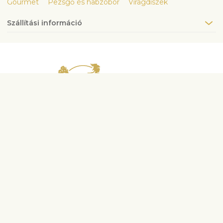
Gourmet
Pezsgő és habzóbor
Virágdíszek
Szállítási információ
Vegye fel velünk a kapcsolatot
info@fleurop.hu
+3620 378 6741
Kérdés esetén hívjon minket
H-P
9:00-17:00
Sz
10:00-13:00