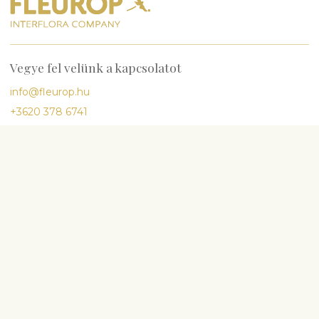
Vegye fel velünk a kapcsolatot
info@fleurop.hu
+3620 378 6741
Kérdés esetén hívjon minket
H-P
9:00-17:00
Sz
10:00-13:00
Legnépszerűbb
Születésnap
Évforduló
Babaszületés
Esküvő
Részvét és temetés