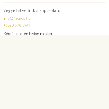
Vegye fel velünk a kapcsolatot
info@fleurop.hu
+3620 378 6741
Kérdés esetén hívjon minket
H-P
9:00-17:00
Sz
10:00-13:00
Legnépszerűbb
Születésnap
Évforduló
Babaszületés
Esküvő
Részvét és temetés
Virágok és egyéb ajándékok
Vágott virágok