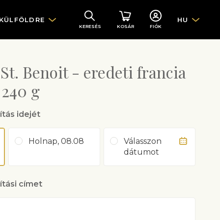
 KÜLFÖLDRE
HU
KERESÉS
KOSÁR
FIÓK
. Benoit - eredeti francia
 240 g
ítás idejét
Holnap, 08.08
Válasszon
dátumot
lítási címet