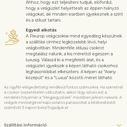
Ahhoz, hogy ezt teljesíteni tudjuk, előfordul,
hogy a virágüzlet helyettesíti az éppen hiányzó
virágokat, de minden esetben igyekeznek a színt
és a stílust tartani.
Egyedi alkotás
A Fleurop virágcsokrai mind egyedileg készülnek
a szállítási címhez legközelebb lévő, helyi
virágboltban. Mindenféle stílusú csokrot
megtalálsz nálunk, a kis mérettől egészen a
luxusig. Válaszd ki a megfelelő árat, és a
virágüzlet igyekszik a képen látható csokorhoz
leghasonlóbbat elkészíteni. A képen az "Arany
középút" és a "Luxus" közötti méret látható.
Az ügyfél-elégedettség rendkívül fontos számunkra. Ha szeretnél
a csokor összetételén változtatni, akkor légy szíves ezt a
rendelés folyamán a “Megjegyzések” mezőben jelezni nekünk. A
virágok minőségével kapcsolatos panaszokat a kézbesítéstől
számított 3 napon belül fogadjuk el.
Szállítási információ