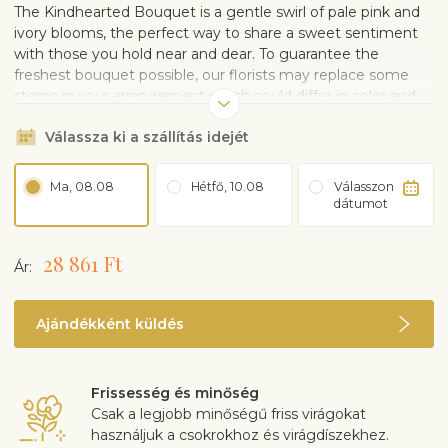
The Kindhearted Bouquet is a gentle swirl of pale pink and
ivory blooms, the perfect way to share a sweet sentiment
with those you hold near and dear. To guarantee the
freshest bouquet possible, our florists may replace some
stems in your arrangement which could differ in color and
variety.
Válassza ki a szállítás idejét
Ma, 08.08
Hétfő, 10.08
Válasszon
dátumot
28 861 Ft
Ár:
Ajándékként küldés
Frissesség és minőség
Csak a legjobb minőségű friss virágokat
használjuk a csokrokhoz és virágdíszekhez.