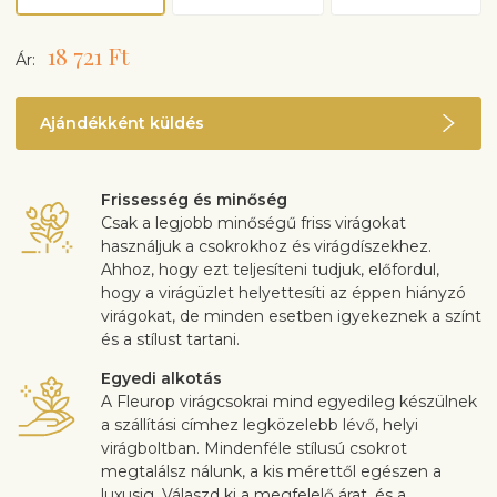
18 721 Ft
Ár:
Ajándékként küldés
Frissesség és minőség
Csak a legjobb minőségű friss virágokat
használjuk a csokrokhoz és virágdíszekhez.
Ahhoz, hogy ezt teljesíteni tudjuk, előfordul,
hogy a virágüzlet helyettesíti az éppen hiányzó
virágokat, de minden esetben igyekeznek a színt
és a stílust tartani.
Egyedi alkotás
A Fleurop virágcsokrai mind egyedileg készülnek
a szállítási címhez legközelebb lévő, helyi
virágboltban. Mindenféle stílusú csokrot
megtalálsz nálunk, a kis mérettől egészen a
luxusig. Válaszd ki a megfelelő árat, és a