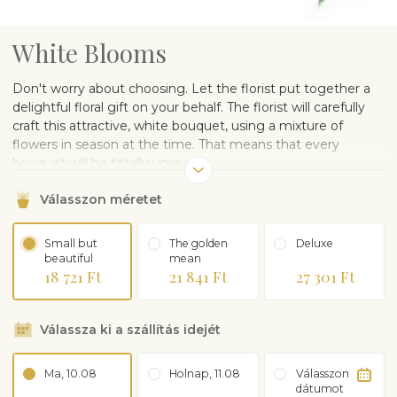
White Blooms
Don't worry about choosing. Let the florist put together a
delightful floral gift on your behalf. The florist will carefully
craft this attractive, white bouquet, using a mixture of
flowers in season at the time. That means that every
bouquet will be totally unique.
Válasszon méretet
Small but
The golden
Deluxe
beautiful
mean
18 721 Ft
21 841 Ft
27 301 Ft
Válassza ki a szállítás idejét
Ma, 10.08
Holnap, 11.08
Válasszon
dátumot