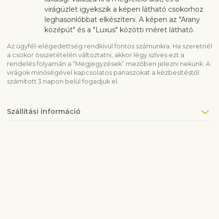
virágüzlet igyekszik a képen látható csokorhoz
leghasonlóbbat elkészíteni. A képen az "Arany
középút" és a "Luxus" közötti méret látható.
Az ügyfél-elégedettség rendkívül fontos számunkra. Ha szeretnél
a csokor összetételén változtatni, akkor légy szíves ezt a
rendelés folyamán a “Megjegyzések” mezőben jelezni nekünk. A
virágok minőségével kapcsolatos panaszokat a kézbesítéstől
számított 3 napon belül fogadjuk el.
Szállítási információ