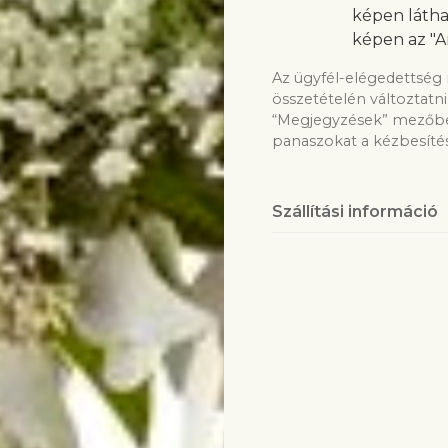
képen látha
képen az "A
Az ügyfél-elégedettség 
összetételén változtatni
“Megjegyzések” mezőben
panaszokat a kézbesítés
Szállítási információ