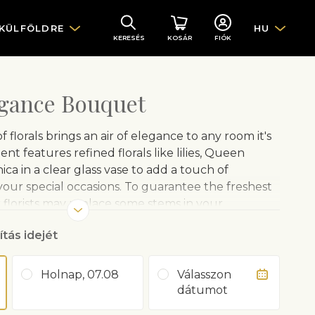
 KÜLFÖLDRE
HU
KERESÉS
KOSÁR
FIÓK
egance Bouquet
f florals brings an air of elegance to any room it's
nt features refined florals like lilies, Queen
ca in a clear glass vase to add a touch of
 your special occasions. To guarantee the freshest
 florists may replace some stems in your
d differ in color and variety. Any substitution
ítás idejét
o the original design and be of equal or greater
ity, the vase that arrives with your flowers may be
e shown in our website photography.
Holnap, 07.08
Válasszon
dátumot