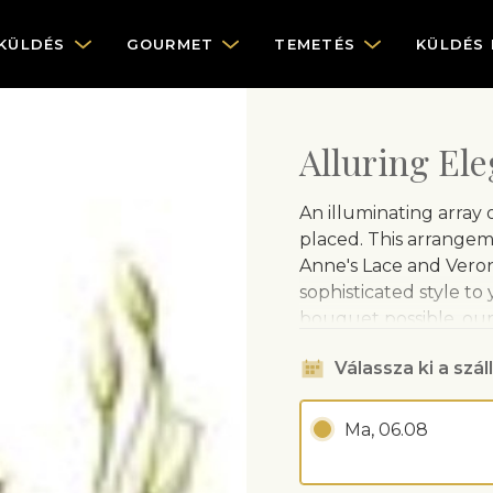
KÜLDÉS
GOURMET
TEMETÉS
KÜLDÉS
Alluring El
An illuminating array o
placed. This arrangeme
Anne's Lace and Veroni
sophisticated style to
bouquet possible, our
arrangement which coul
Válassza ki a száll
made will be similar t
value. Due to availabil
different than the on
Ma, 06.08