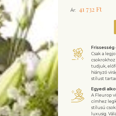
41 732 Ft
Ár:
Frissesség
Csak a legjo
csokrokhoz 
tudjuk, előf
hiányzó vir
stílust tarta
Egyedi alko
A Fleurop vi
címhez legk
stílusú cso
luxusig. Vál