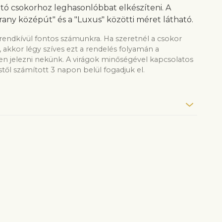
tó csokorhoz leghasonlóbbat elkészíteni. A
rany középút" és a "Luxus" közötti méret látható.
rendkívül fontos számunkra. Ha szeretnél a csokor
, akkor légy szíves ezt a rendelés folyamán a
 jelezni nekünk. A virágok minőségével kapcsolatos
től számított 3 napon belül fogadjuk el.