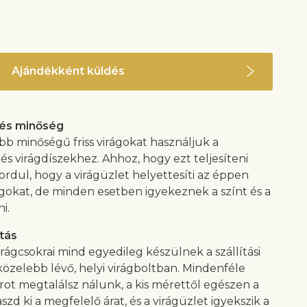
Ajándékként küldés
 és minőség
bb minőségű friss virágokat használjuk a
és virágdíszekhez. Ahhoz, hogy ezt teljesíteni
ordul, hogy a virágüzlet helyettesíti az éppen
ágokat, de minden esetben igyekeznek a színt és a
ni.
tás
rágcsokrai mind egyedileg készülnek a szállítási
özelebb lévő, helyi virágboltban. Mindenféle
krot megtalálsz nálunk, a kis mérettől egészen a
aszd ki a megfelelő árat, és a virágüzlet igyekszik a