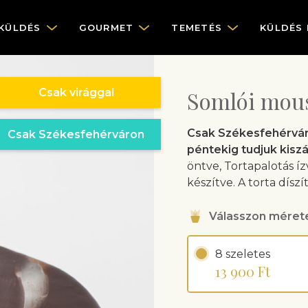
KÜLDÉS
GOURMET
TEMETÉS
KÜLDÉS
Csak virággal
Somlói mous
Csak Székesfehérváro
Csak Székesfehérváron
péntekig tudjuk kiszál
öntve, Tortapalotás í
készítve. A torta díszí
Válasszon méret
8 szeletes
13 900 Ft