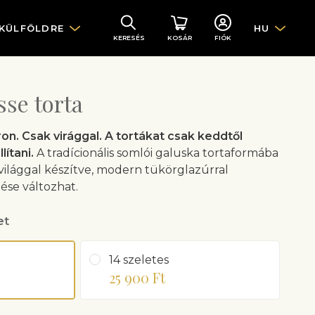
 KÜLFÖLDRE
HU
KERESÉS
KOSÁR
FIÓK
se torta
n. Csak virággal. A tortákat csak keddtől
lítani.
A tradícionális somlói galuska tortaformába
zvilággal készítve, modern tükörglazúrral
tése változhat.
et
14 szeletes
25 900 Ft