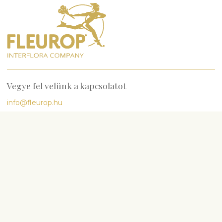
Vegye fel velünk a kapcsolatot
info@fleurop.hu
+3620 378 6741
Kérdés esetén hívjon minket
H-P
9:00-17:00
Sz
10:00-13:00
Legnépszerűbb
Születésnap
Évforduló
Babaszületés