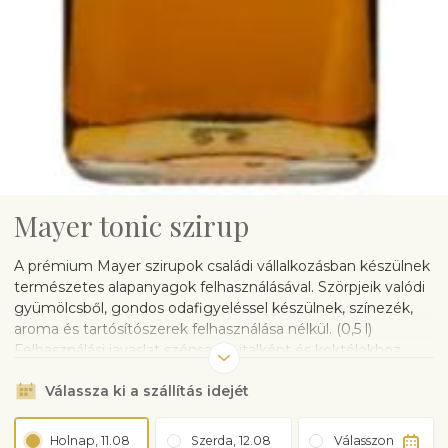
Mayer tonic szirup
A prémium Mayer szirupok családi vállalkozásban készülnek
természetes alapanyagok felhasználásával. Szörpjeik valódi
gyümölcsből, gondos odafigyeléssel készülnek, színezék,
aroma és tartósítószerek felhasználása nélkül. (0,5 l)
Felhasználási javaslat szénsavas italként és koktélokhoz.
Válassza ki a szállítás idejét
Holnap, 11.08
Szerda, 12.08
Válasszon