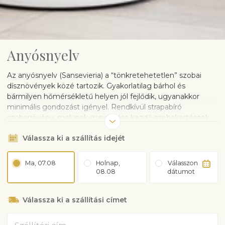
Anyósnyelv
Az anyósnyelv (Sansevieria) a “tönkretehetetlen” szobai
dísznövények közé tartozik. Gyakorlatilag bárhol és
bármilyen hőmérsékletű helyen jól fejlődik, ugyanakkor
minimális gondozást igényel. Rendkívül strapabíró
szobanövény, melynek gondozása kezdő szobakertészek
számára sem okoz nagy kihívást. Az anyósnyelv az utóbbi
Válassza ki a szállítás idejét
években újra divatba jött, és egy szép, modern kaspóban
bármelyik otthonnak méltó dísze lesz és egyáltalán nem
kelt régimódi hatást. Méret: 50-60 cm.
Ma, 07.08
Holnap,
Válasszon
A növényt műanyag kaspóban szállítjuk, kerámia kaspó
08.08
dátumot
hozzáadható a rendelés során.
GONDOZÁSI ÚTMUTATÓ
Válassza ki a szállítási címet
Világos vagy félárnyékos helyet kedvel.
Cím