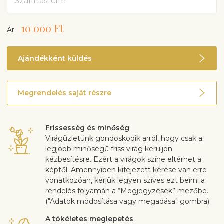
Közvetlen napfény és huzat ne érje.
Jó szárazságtűrő képességű szobanövény, melyet
elég csak ritkán öntözni. Csak a túlöntözéssel tudunk
10 000 Ft
Ár:
neki ártani, az alulöntözéssel nem. Télen még
kevesebbet öntözzük.
Kedveli a száraz levegőt.
Ajándékként küldés
Tápozzuk tavasztól őszig enyhe oldattal, havi egyszer
vagy ritkábban.
Ha szükséges, átültetését tavasszal végezzük el, laza
Megrendelés saját részre
szerkezetű, jó vízáteresztő képességű virágföldbe, a
célra a kaktuszok számára készült földkeverék is
megfelelő.
Az idősebb növények nyáron virágozhatnak. Fehér,
Frissesség és minőség
illatos virágokat hoz.
Virágüzletünk gondoskodik arról, hogy csak a
Kiváló légtisztító.
legjobb minőségű friss virág kerüljön
Elfogyasztva mérgező!
kézbesítésre. Ezért a virágok színe eltérhet a
képtől. Amennyiben kifejezett kérése van erre
vonatkozóan, kérjük legyen szíves ezt beírni a
rendelés folyamán a “Megjegyzések” mezőbe.
("Adatok módosítása vagy megadása" gombra).
A tökéletes meglepetés