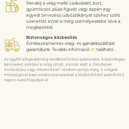
Rendelj a virág mellé csokoládét, bort,
gyümölcsöt, plüss figurát vagy éppen egy
egyedi tervezésű üdvözlőkártyát szívhez szóló
üzenettel, ezzel is még személyesebbé téve a
meglepetést.
Biztonságos kézbesítés
Érintkezésmentes virág- és ajándékszállítást
garantálunk. További információ
itt
található.
Az ügyfél elégedettség rendkívül fontos számunkra. A különleges
kéréseket, például a virág színét, a kosár alatt a „Részletek
módosítása vagy elkülönítése” részben jelölje meg. A virágok
minőségével kapcsolatos panaszokat a kézbesítéstől számított 3
napon belül fogadjuk el.
Szállítási információ