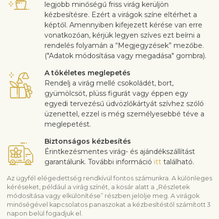
legjobb minőségű friss virág kerüljön
kézbesítésre. Ezért a virágok színe eltérhet a
képtől. Amennyiben kifejezett kérése van erre
vonatkozóan, kérjük legyen szíves ezt beírni a
rendelés folyamán a “Megjegyzések” mezőbe.
("Adatok módosítása vagy megadása" gombra).
A tökéletes meglepetés
Rendelj a virág mellé csokoládét, bort,
gyümölcsöt, plüss figurát vagy éppen egy
egyedi tervezésű üdvözlőkártyát szívhez szóló
üzenettel, ezzel is még személyesebbé téve a
meglepetést.
Biztonságos kézbesítés
Érintkezésmentes virág- és ajándékszállítást
garantálunk. További információ
itt
található.
Az ügyfél elégedettség rendkívül fontos számunkra. A különleges
kéréseket, például a virág színét, a kosár alatt a „Részletek
módosítása vagy elkülönítése” részben jelölje meg. A virágok
minőségével kapcsolatos panaszokat a kézbesítéstől számított 3
napon belül fogadjuk el.