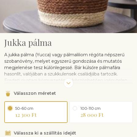
Jukka pálma
A jukka pálma (Yucca) vagy pálmaliliom régóta népszerű
szobanövény, melyet egyszerű gondozása és mutatós
megjelenése tesz különlegessé. Bár külsőre pálmafára
hasonlít, valójában a szukkulensek családjába tartozik.
Eredeti sivatagi környezetének köszönhetően igénytelen,
ezért ideális választás azoknak, akik kevés időt tudnak
Válasszon méretet
fordítani növénygondozásra. A jukka jelentős szerepet
játszik az indián kultúrában. Különböző fajtáit
gyógynövényként, élelmiszerként és kozmetikai termékek
50-60 cm
100-110 cm
előállításához használják. Fedezze fel a jukka pálma
12 300 Ft
28 000 Ft
szépségét és egyszerű gondozását, és vigyen egy kis
sivatagi varázst otthonába!
A növényt műanyag kaspóban szállítjuk, kerámia kaspó
Válassza ki a szállítás idejét