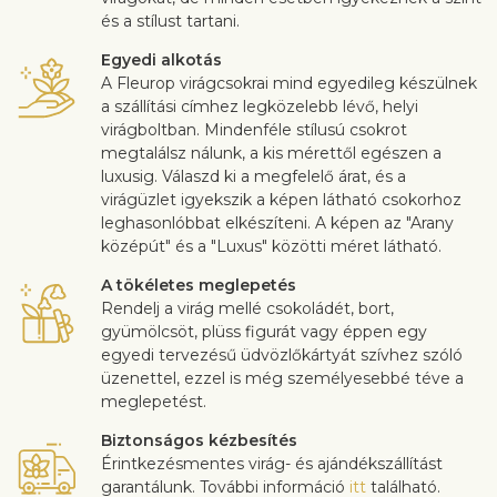
és a stílust tartani.
Egyedi alkotás
A Fleurop virágcsokrai mind egyedileg készülnek
a szállítási címhez legközelebb lévő, helyi
virágboltban. Mindenféle stílusú csokrot
megtalálsz nálunk, a kis mérettől egészen a
luxusig. Válaszd ki a megfelelő árat, és a
virágüzlet igyekszik a képen látható csokorhoz
leghasonlóbbat elkészíteni. A képen az "Arany
középút" és a "Luxus" közötti méret látható.
A tökéletes meglepetés
Rendelj a virág mellé csokoládét, bort,
gyümölcsöt, plüss figurát vagy éppen egy
egyedi tervezésű üdvözlőkártyát szívhez szóló
üzenettel, ezzel is még személyesebbé téve a
meglepetést.
Biztonságos kézbesítés
Érintkezésmentes virág- és ajándékszállítást
garantálunk. További információ
itt
található.