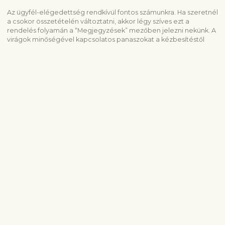
Az ügyfél-elégedettség rendkívül fontos számunkra. Ha szeretnél
a csokor összetételén változtatni, akkor légy szíves ezt a
rendelés folyamán a “Megjegyzések” mezőben jelezni nekünk. A
virágok minőségével kapcsolatos panaszokat a kézbesítéstől
számított 3 napon belül fogadjuk el.
Hasonló termékek megtekintése
Rózsák
Születésnap
Szerelem és romantika
Szállítási információ