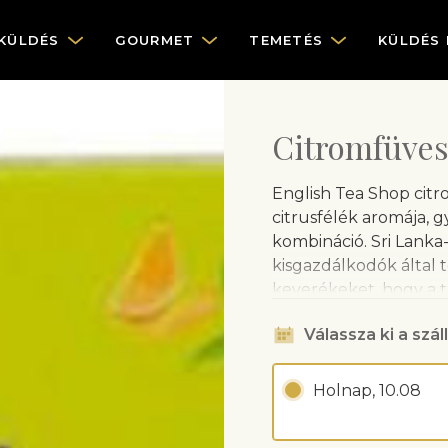
KÜLDÉS
GOURMET
TEMETÉS
KÜLDÉS
Citromfüves
English Tea Shop citr
citrusfélék aromája, 
kombináció. Sri Lanka-i
kisgazdálkodók által 
keverékeket, hogy a 
kedvenc English Tea S
Válassza ki a száll
Holnap, 10.08