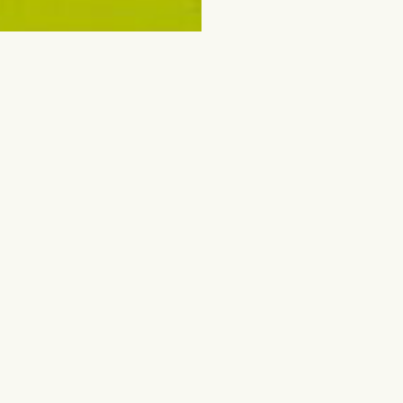
erűbb
Virágok és egyéb aján
p
Vágott virágok
Vegyes csokrok
és
Növények