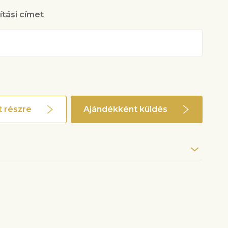
lítási címet
 részre
Ajándékként küldés