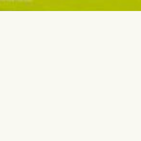
Vegye fel velünk a kapcsolatot
Legnépsz
info@fleurop.hu
Születésna
+3620 378 6741
Évforduló
Babaszület