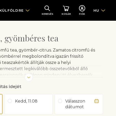
 KÜLFÖLDRE
HU
KERESÉS
KOSÁR
FIÓK
, gyömbéres tea
omfű tea, gyömbér-citrus. Zamatos citromfű és
gyömbérrel megbolondítva igazán frissítő
 teaszakértők állítják össze a helyi
termesztett legkiválóbb összetevőkből álló
tearajongók a világon mindenütt élvezhessék
hop teáikat.
ítás idejét
Kedd, 11.08
Válasszon
dátumot