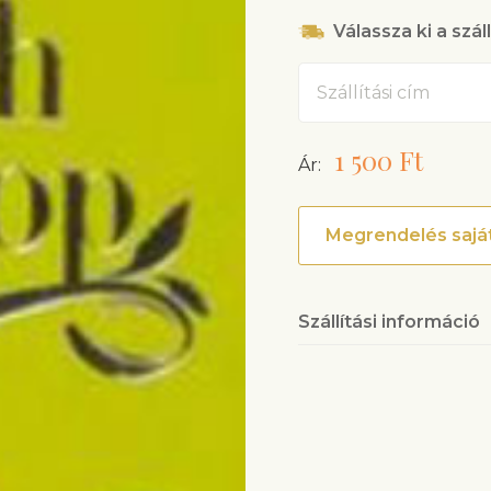
Válassza ki a szál
Cím
1 500 Ft
Ár:
Megrendelés saját
Szállítási információ