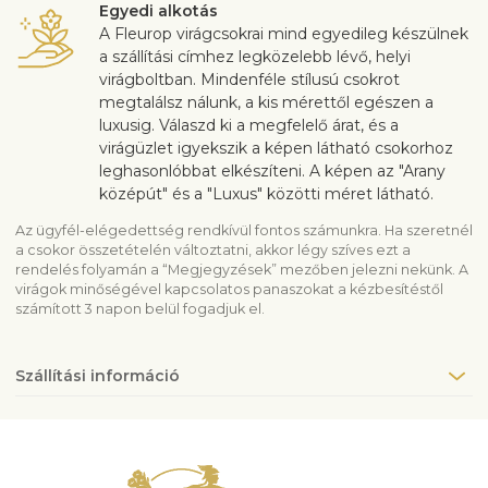
Egyedi alkotás
A Fleurop virágcsokrai mind egyedileg készülnek
a szállítási címhez legközelebb lévő, helyi
virágboltban. Mindenféle stílusú csokrot
megtalálsz nálunk, a kis mérettől egészen a
luxusig. Válaszd ki a megfelelő árat, és a
virágüzlet igyekszik a képen látható csokorhoz
leghasonlóbbat elkészíteni. A képen az "Arany
középút" és a "Luxus" közötti méret látható.
Az ügyfél-elégedettség rendkívül fontos számunkra. Ha szeretnél
a csokor összetételén változtatni, akkor légy szíves ezt a
rendelés folyamán a “Megjegyzések” mezőben jelezni nekünk. A
virágok minőségével kapcsolatos panaszokat a kézbesítéstől
számított 3 napon belül fogadjuk el.
Szállítási információ