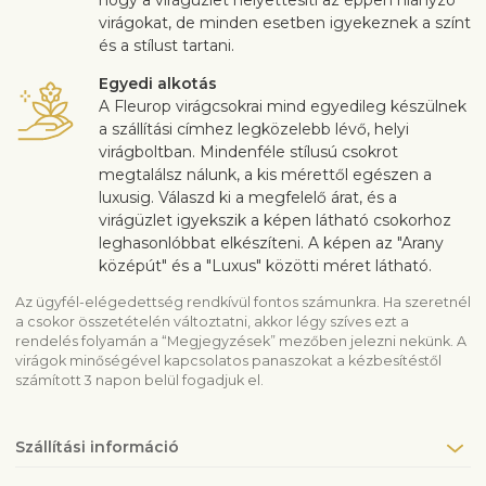
hogy a virágüzlet helyettesíti az éppen hiányzó
virágokat, de minden esetben igyekeznek a színt
és a stílust tartani.
Egyedi alkotás
A Fleurop virágcsokrai mind egyedileg készülnek
a szállítási címhez legközelebb lévő, helyi
virágboltban. Mindenféle stílusú csokrot
megtalálsz nálunk, a kis mérettől egészen a
luxusig. Válaszd ki a megfelelő árat, és a
virágüzlet igyekszik a képen látható csokorhoz
leghasonlóbbat elkészíteni. A képen az "Arany
középút" és a "Luxus" közötti méret látható.
Az ügyfél-elégedettség rendkívül fontos számunkra. Ha szeretnél
a csokor összetételén változtatni, akkor légy szíves ezt a
rendelés folyamán a “Megjegyzések” mezőben jelezni nekünk. A
virágok minőségével kapcsolatos panaszokat a kézbesítéstől
számított 3 napon belül fogadjuk el.
Szállítási információ