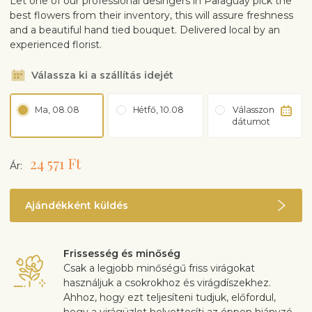
Let one of our professional desingers in Paraguay pick the
best flowers from their inventory, this will assure freshness
and a beautiful hand tied bouquet. Delivered local by an
experienced florist.
Válassza ki a szállítás idejét
Ma, 08.08
Hétfő, 10.08
Válasszon
dátumot
24 571 Ft
Ár:
Ajándékként küldés
Frissesség és minőség
Csak a legjobb minőségű friss virágokat
használjuk a csokrokhoz és virágdíszekhez.
Ahhoz, hogy ezt teljesíteni tudjuk, előfordul,